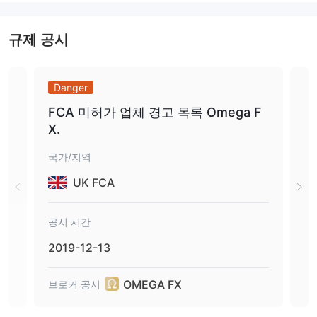
부과됩니다;
성공적인 거래 당 범위가
$1.5에서 $5
인 이익 정산 수수료;
규제 공시
3.5%
의 서비스 수수료;
모든 인출은
$30
이상이어야 합니다;
그리고 중개 수수료, 수수료, 스왑, 특별 서비스 및 기타 수수료입니
Danger
Da
다.
FCA 미허가 업체 경고 목록 Omega F
경고
레버리지
X.
탈 
1:500
OMEGA FX는 최대
의 레버리지를 제공합니다. 레버리지가
국가/지역
국가
클수록 예치 자금을 잃을 위험이 커집니다. 레버리지의 사용은 당신
UK FCA
에게 유리하게 작용할 수도 있고 그 반대로 작용할 수도 있습니다.
공시
거래 플랫폼
공시 시간
201
MT4
OMEGA FX는 투자자들이 거래하기 위해
를 제공합니다. MT4
2019-12-13
(메타트레이더4)는 웹 및 모바일 버전을 제공하는 인기있는 외환 거
브로
래 소프트웨어입니다.
OMEGA FX
브로커 공시
입출금