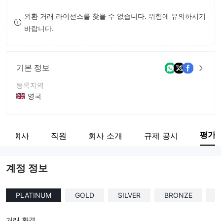
8
외환 거래 라이선스를 찾을 수 없습니다. 위험에 유의하시기
바랍니다.
9
기본 정보
등록지역
영국
운영 기간
5-10년
평가
관련 회사
직원
회사 소개
규제 공시
회사 전체 이름
OMEGA FX
계정 정보
PLATINUM
GOLD
SILVER
BRONZE
B
거래 환경