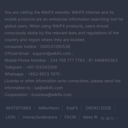
You are visiting the WikiFX website. WikiFX Internet and its
mobile products are an enterprise information searching tool for
global users. When using WikiFX products, users should
consciously abide by the relevant laws and regulations of the
country and region where they are located.
consumer hotline：006531290538
Official Email：support@wikifx.com；
Mobile Phone Number：234 706 777 7762；61 449895363
Telegram：+60 103342306
Whatsapp：+852-6613 1970；
License or other information error corrections, please send the
information to：qa@wikifx.com
Cooperation：business@wikifx.com
WHITEFOREX
MillionNext
EsaFX
OROKU EDGE
LION
InteractiveBrokers
FXCM
Meta Whale
더 보기
EnclaveFX
Wealth Way
score Capital Markets