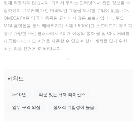
현재 작동하지 않습니다. 따라서 우리는 인터넷에서 관련 정보를 수
집하여이 브로커에 대한 대략적인 그림을 제시할 수밖에 없습니다.
OMEGA FX은 영국에 등록된 규제되지 않은 브로커입니다. 주요
MT4 플랫폼을 통해 레버리지가 최대 1:500이고 스프레드가 약 3 픽
셀로 다양한 자산 클래스에서 40 개 이상의 통화 쌍 및 CFD 거래를
제공합니다. 데모 계정을 사용할 수 있으며 실제 계정을 열기 위한
최소 입금 요건은 $250입니다.
장점과 단점
OMEGA FX의 신뢰성
유효한
아니오, OMEGA FX은
규제가 없습니다. 위험에 유의하십시
오!
키워드
OMEGA FX에서 무엇을 거래할 수 있나요?
5-10년
의문 있는 규제 라이선스
OMEGA FX 수수료
업무 구역 의심
잠재적 위험성이 높음
OMEGA FX은 다양한 수수료를 부과합니다:
$20
월간 유지 관리 수수료
, 계정이 2 개월 이상 비활성 상태인 경우
월간 유지 관리 수수료가
$50
으로 부과됩니다;
초기 입금 후 30 일 이내에 계정이 확인되지 않으면
$20
의 수수료가