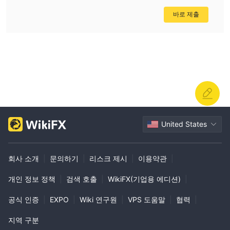
바로 제출
United States
회사 소개
|
문의하기
|
리스크 제시
|
이용약관
|
개인 정보 정책
|
검색 호출
|
WikiFX(기업용 에디션)
|
공식 인증
|
EXPO
|
Wiki 연구원
|
VPS 도움말
|
협력
|
지역 구분