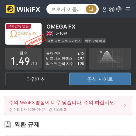
4
0
5
1
6
OMEGA FX
규제감독 없음
2
7
5-10년
의문 있는 규제 라이선스
업무 구역 의심
0
3
8
잠재적 위험성이 높음
점수
규제 색인
2.15
1
.
4
9
비즈니스 인덱스
6.97
/10
리스크 관리 지수
1.28
2
5
타임머신
공식 사이트
3
6
4
7
주의:WikiFX평점이 너무 낮습니다, 주의 하십시오.
5
8
이전 검사 2026-08-07
리스크
2
6
9
외환 규제
7