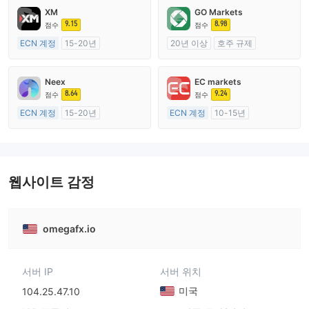
XM
GO Markets
9.15
8.98
점수
점수
ECN 계정
15-20년
20년 이상
호주 규제
호주 규제
외환 거래 라이선스 (MM)
외환 거래 라이선스 (MM)
cTrader
Neex
EC markets
마스터 레이블 MT4
8.64
9.24
점수
점수
ECN 계정
15-20년
ECN 계정
10-15년
호주 규제
호주 규제
외환 거래 라이선스 (MM)
외환 거래 라이선스 (MM)
마스터 레이블 MT4
마스터 레이블 MT4
웹사이트 감정
omegafx.io
서버 IP
서버 위치
미국
104.25.47.10