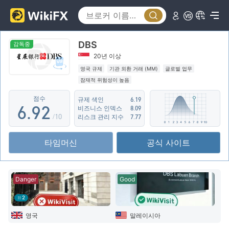
1
4
2
5
DBS
3
6
감독중
20년 이상
4
7
0
영국 규제
기관 외환 거래 (MM)
글로벌 업무
잠재적 위험성이 높음
5
8
1
점수
규제 색인
6.19
6
.
9
2
비즈니스 인덱스
8.09
/10
리스크 관리 지수
7.77
7
3
타임머신
공식 사이트
8
4
9
5
Danger
Good
6
2
7
영국
말레이시아