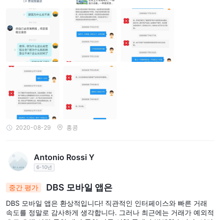
하므로 인출하려면 계정의 10 %를 더 지불해야한다고 고객 서비스에
기관 고객을 위한 불만 처리:
요청합니다. 그러한 상황이 발생하면 경찰에 신고하십시오. 이것은
DBS는 고객의 불만을 심각하게 다루며, 이를 처리하기 위한 전용 절
내 개인적인 경험에서 나온 것입니다.
차를 갖고 있습니다.
은행의 각 지점에는 고객 불만 처리 담당자가 있으며, 고객의 불만을
접수하고 처리합니다.
불만 처리 절차에는 불만 접수를 5일 이내에 확인하고, 고객에게 15
일 이내에 응답하며, 복잡한 사례는 최대 60일 이내에 처리되도록
보장하는 것이 포함됩니다.
미해결된 불만은 은행 본사의 불만 관리 부서로 에스컬레이션되어
추가 조사 및 해결을 위해 처리됩니다.
2020-08-29
홍콩
BusinessCare 핫라인:
핫라인 번호: 400 821 8881
핫라인 서비스 시간: 월요일부터 금요일까지 오전 9시부터 오후 6시
Antonio Rossi Y
고객은 지정된 서비스 시간 동안 DBS BusinessCare에 핫라인을 통
6-10년
해 은행과 관련된 문의와 문제에 대해 즉각적인 지원을 받을 수 있습
DBS 모바일 앱은
중간 평가
니다.
DBS 모바일 앱은 환상적입니다! 직관적인 인터페이스와 빠른 거래
이메일 지원:
속도를 정말로 감사하게 생각합니다. 그러나 최근에는 거래가 예외적
고객은 또한 제공된 이메일 주소인