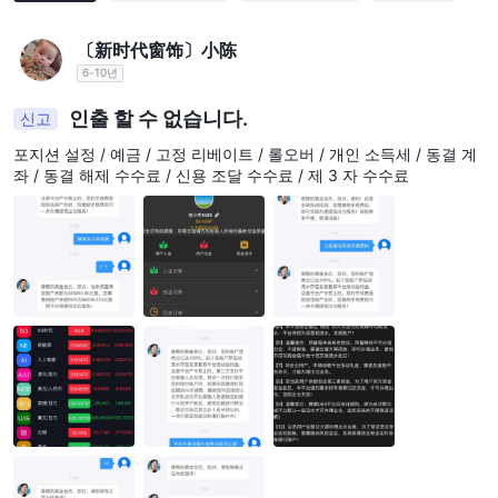
개인을 대상으로합니다. 고객은 자산을 관리하고 증가시키는 데 도
움을 줄 수있는 자격을 갖춘 보물에게 접근 할 수 있습니다. 또한
〔新时代窗饰〕小陈
DBS Treasures Privileges는 다양한 맞춤형 서비스와 독점 혜택을
6-10년
제공합니다.
인출 할 수 없습니다.
신고
보물 은행 특권:
이 서비스는 아시아 전역에 걸친 자산 관리 전문
포지션 설정 / 예금 / 고정 리베이트 / 롤오버 / 개인 소득세 / 동결 계
지식과 독점적인 은행 특권을 제공하기 위해 맞춤화되었습니다. 이
좌 / 동결 해제 수수료 / 신용 조달 수수료 / 제 3 자 수수료
는 개인이 재정 목표를 달성하는 데 도움이되는 다양한 투자 및 금융
상품을 포함합니다.
DBS 라이프 스타일 특권:
DBS는 고객을 소중히 여기며 할인, 특
별 제안 및 독특한 경험을 포함할 수있는 맞춤형 인도를 제공합니다.
자산 관리 서비스:
DBS는 균형 잡힌 투자 포트폴리오 확장 기회를
제공하기 위해 주식, 상품, 통화 및 신용과 관련된 자산을 활용하여
글로벌 시장에 액세스 할 수 있습니다. 이 서비스는 고객이 자산을
축적하는 데 도움이되도록 설계되었습니다.
자산 보존:
DBS는 개인을 위해 맞춤형 자산 배분 계획을 제공하며,
이에는 은퇴 계획, 교육 기금 및 자산 이전 전략이 포함됩니다. 이를
통해 고객은 축적 된 자산을 보호하고 보존 할 수 있습니다.
은행 서비스:
DBS는 DBS 디지 뱅크 앱을 포함한 다양한 은행 서비