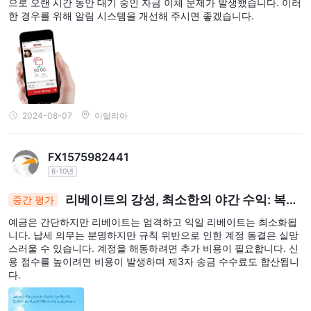
으로 오랜 시간 동안 대기 중인 자금 이체 문제가 발생했습니다. 이러
businesscarecn@dbs.com
을 통해 BusinessCare에 이메일로
한 경우를 위해 알림 시스템을 개선해 주시면 좋겠습니다.
문의할 수 있습니다. 이 채널을 통해 문의를 보내고 답변을 받을 수
있습니다.
우편 주소:
우편 문의를 위해 DBS는 고객이 편지를 보낼 수 있는 우편 주소를
제공합니다:
2024-08-07
이탈리아
DBS Businesscare
29/F, China Resources Building
5001 Shennan Dong Road
FX1575982441
Shenzhen, PR China
6-10년
DBS는 고객에게 효율적인 서비스를 제공하기 위해 다양한 의사 소
리베이트의 강성, 최소한의 야간 수익: 복잡
중간 평가
통 채널을 통해 적시에 포괄적인 지원을 제공하며, 고객의 요구를 충
한 금융 지형을 탐색하기
족시키고 우려 사항을 효과적으로 해결하기 위해 노력하고 있습니
예금은 간단하지만 리베이트는 엄격하고 익일 리베이트는 최소화됩
니다. 납세 의무는 분명하지만 규칙 위반으로 인한 계정 동결은 실망
다.
스러울 수 있습니다. 계정을 해동하려면 추가 비용이 필요합니다. 신
용 점수를 높이려면 비용이 발생하며 제3자 송금 수수료도 합산됩니
경고
다.
이 브로커에 대한 부정적인 현장 조사 리뷰의 수가 최근에 상당히 증
가하여 잠재적인 위험과 사기 가능성에 대한 우려가 제기되고 있습