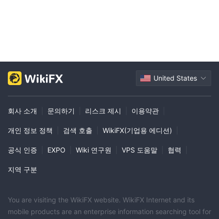
Q5: 경고에 언급된 브로커와 거래할 때 주의해야 하는 이유는 무엇
인가요?
A5: 부정적인 현장 조사 리뷰의 증가로 인해 이 브로커의 신뢰성과
합법성에 대한 우려가 제기되고 있습니다. 잠재적인 위험을 피하기
위해 금융 거래에 참여하기 전에 철저한 사전 조사를 실시하고 그들
의 평판을 평가하는 것이 좋습니다.
United States
회사 소개
|
문의하기
|
리스크 제시
|
이용약관
|
개인 정보 정책
|
검색 호출
|
WikiFX(기업용 에디션)
|
공식 인증
|
EXPO
|
Wiki 연구원
|
VPS 도움말
|
협력
|
지역 구분
You are visiting the WikiFX website. WikiFX Internet and its
mobile products are an enterprise information searching tool for