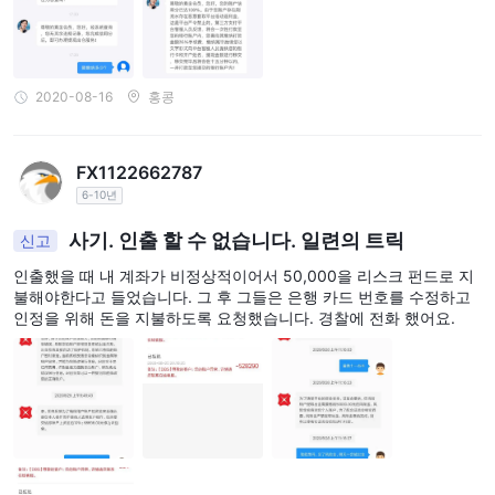
스를 제공합니다. 이를 통해 고객은 모바일 장치에서 편리하게 계정
을 관리 할 수 있습니다. 고객은 또한 주요 시장 정보, 환율, 구조화
된 투자 상품 등에 대한 정보에 액세스 할 수 있습니다.
2020-08-16
홍콩
기업 및 중소기업 은행을위한:
중소기업 은행 (DBS IDEAL):
DBS IDEAL은 중소기업이 자금을
효율적으로 관리하고 거래를 처리 할 수 있도록 지원하는 포괄적인
FX1122662787
플랫폼입니다. 데스크톱, 태블릿 및 모바일 장치를 통해 액세스 할
6-10년
수 있으며, 원활한 보안, 쉬운 유지 보수, 포괄적인 서비스 및 실제 이
사기. 인출 할 수 없습니다. 일련의 트릭
동성과 같은 기능을 제공합니다. 중소기업은 자금을 모니터링하고
신고
결제를하며 무역 금융을 관리하고 편리하게 모바일 뱅킹을 할 수 있
인출했을 때 내 계좌가 비정상적이어서 50,000을 리스크 펀드로 지
습니다.
불해야한다고 들었습니다. 그 후 그들은 은행 카드 번호를 수정하고
인정을 위해 돈을 지불하도록 요청했습니다. 경찰에 전화 했어요.
기업은행:
DBS는 집단 노력과 지속 가능한 비즈니스 실천을 통해
기후 변화에 대응합니다. 그들은 2050년까지 순 온실가스 배출을
제로로 달성하기로 약속하고 전력, 석유 및 가스, 자동차, 항공, 해운,
철강 및 부동산 등 다양한 부문에 탄소 감축 목표를 설정했습니다.
DBS는 청정 에너지에 적극적으로 투자하고 아시아의 저탄소 경제
전환을 지원하고 있습니다.
DBS의 서비스는 개인 및 기업 고객의 금융적 요구를 충족시키기 위