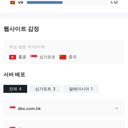
4.40
VN
웹사이트 감정
주요 방문 국가/지역
홍콩
싱가포르
중국
서버 배포
전체
4
싱가포르
3
말레이시아
1
dbs.com.hk