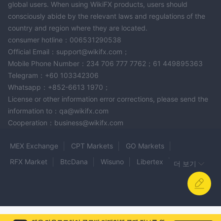
global users. When using WikiFX products, users should
consciously abide by the relevant laws and regulations of the
country and region where they are located.
consumer hotline：006531290538
Official Email：support@wikifx.com；
Mobile Phone Number：234 706 777 7762；61 449895363
Telegram：+60 103342306
Whatsapp：+852-6613 1970；
License or other information error corrections, please send the
information to：qa@wikifx.com
Cooperation：business@wikifx.com
MEX Exchange
CPT Markets
GO Markets
RFX Market
BtcDana
Wisuno
Libertex
더 보기
LONG ASIA
Scandinavian Capital Markets
Swissquote
SMARTFX
Upway
FX Capital
BFC Forex
SPREAD CO
XPO FUND
Zacks Trade