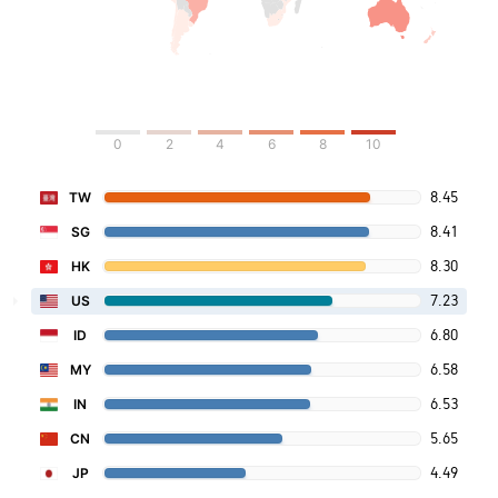
0
2
4
6
8
10
8.45
TW
8.41
SG
8.30
HK
7.23
US
6.80
ID
6.58
MY
6.53
IN
5.65
CN
4.49
JP