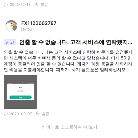
할 것을 촉구합니다.
2022-12-13
홍콩
자주 묻는 질문
FX1122662787
Q1: 이 브로커는 금융 당국에 의해 규제 받고 있나요?
6-10년
A1: 네, 이 브로커는 Labuan 금융 서비스 규제청 (LFSA)에 의해 규
인출 할 수 없습니다. 고객 서비스에 연락했지만
제 받고 있으나, 영국 금융행정청 (FCA) 라이선스의 범위를 벗어난
신고
계정이 즉시 동결되었습니다.
영역에서 운영하고 있습니다.
인출 할 수 없습니다. 나는 고객 서비스에 연락하여 문의를 요청했지
Q2: DBS는 개인 고객을 위해 어떤 서비스를 제공하나요?
만 시스템이 너무 바빠서 문의 할 수 없다고 말했습니다. 이제 80 만
계정이 동결되어 인출 할 수 없습니다. 게다가 계정 동결을 해제하려
A2: DBS는 개인 고객에게 자산 관리 서비스, 은행 혜택, 라이프스타
면 비용을 지불해야합니다. 찌꺼기. 사기 플랫폼은 멀리하십시오.
일 혜택, 자산 축적 및 보존 지원 등을 제공합니다.
Q3: 고객 지원을 위해 DBS에 어떻게 연락할 수 있나요?
A3: DBS는 BusinessCare 핫라인인 400 821 8881, 이메일인
businesscarecn@dbs.com을 통해 또는 온라인 문의 양식을 작성하
여 연락할 수 있습니다.
Q4: DBS의 지속 가능성 및 기후 변화 접근 방식은 무엇인가요?
2020-09-07
홍콩
A4: DBS는 지속 가능성에 헌신하고 다양한 부문에 대한 탄소 배출
감소 목표를 설정했습니다. 그들은 청정 에너지에 투자하고 저탄소
아래로 스크롤하여 더 보기
경제로의 전환을 지원하고 있습니다.