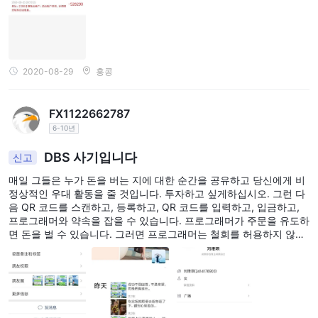
해 설계되었으며, 현재 변화하는 금융 환경에서 재무 관리, 은행 및
지속 가능성에 대한 다양한 솔루션을 제공합니다.
고객 지원
2020-08-29
홍콩
DBS는 BusinessCare 서비스를 통해 종합적인 고객 지원을 제공하
여 고객의 문의와 우려 사항을 처리합니다. 다음은 그들의 고객 지원
FX1122662787
서비스에 대한 설명입니다:
6-10년
전화 지원 (BusinessCare 전화):
전화 번호: 400 821 8881
DBS 사기입니다
신고
월요일부터 금요일까지 오전 9시부터 오후 6시
운영 시간:
(공
매일 그들은 누가 돈을 버는 지에 대한 순간을 공유하고 당신에게 비
휴일 제외)
정상적인 우대 활동을 줄 것입니다. 투자하고 싶게하십시오. 그런 다
고객은 지정된 운영 시간 동안 전화로 DBS BusinessCare에 문의할
음 QR 코드를 스캔하고, 등록하고, QR 코드를 입력하고, 입금하고,
프로그래머와 약속을 잡을 수 있습니다. 프로그래머가 주문을 유도하
수 있습니다. 훈련받은 대표가 DBS의 금융 상품과 서비스와 관련된
면 돈을 벌 수 있습니다. 그러면 프로그래머는 철회를 허용하지 않고
문의에 대해 지원을 제공하고 질문에 답변합니다.
로그 오프를 요청합니다. 테스트가 이어졌습니다. 그는 위험 관리가
온라인 문의 (문의 양식):
필요하므로 50,000을 예치해야한다고 말합니다. 출금 요청은 50,0
00을 입금 한 후 감사 중입니다. 귀하의 요청이 24 시간에 가까워지
DBS는 고객이 제공된 문의 양식을 사용하여 온라인으로 문의를 제
면 인출이 거부됩니다. 고객 서비스에서 출금 정보가 비정상이라고
출하도록 권장합니다. 이러한 문의는 BusinessCare 대표에게 전달
알려드립니다. 그러면 ID 카드 또는 은행 카드 번호가 잘못되었음을
되어 가능한 빠른 시일 내에 응답됩니다.
알 수 있습니다. 고객 서비스에 계정 정보 수정을 요청하면 돈이 거대