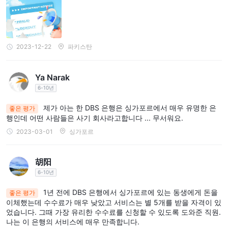
니다. 개인들은 이 브로커와의 관련을 고려할 때 신중을 기하고 철저
한 사전 조사를 실시하는 것이 매우 중요합니다. 이러한 부정적인 리
뷰는 브로커의 신뢰성, 투명성 또는 합법성과 관련된 문제를 나타낼
수 있습니다. 개인들의 이익과 투자를 보호하기 위해, 금융 거래나
2023-12-22
파키스탄
투자에 참여하기 전에 브로커의 평판, 규제 상태 및 성과 기록을 주
의 깊게 평가하는 것이 강력히 권장됩니다. 잠재적인 위험을 완화하
Ya Narak
고 사기 행위에 피해를 입지 않기 위해서는 정보를 충분히 파악하고
6-10년
신중하게 대처하는 것이 필수적입니다.
제가 아는 한 DBS 은행은 싱가포르에서 매우 유명한 은
좋은 평가
행인데 어떤 사람들은 사기 회사라고합니다 ... 무서워요.
요약
2023-03-01
싱가포르
요약하면, 이 개요는 브로커의 규제 상태에 대한 정보를 제공하며,
부정적인 리뷰의 증가에 대한 주의를 담고 있습니다. 또한, DBS는
개인 및 기업 고객을 위한 다양한 금융 서비스를 강조하며, 자산 관
胡阳
리, 은행, 지속 가능한 이니셔티브 지원 등을 포함합니다. DBS가 제
6-10년
공하는 포괄적인 고객 지원 서비스는 문의 및 불만 해결을 위한 다양
1년 전에 DBS 은행에서 싱가포르에 있는 동생에게 돈을
좋은 평가
한 연락처를 강조하고 있습니다. 경고 섹션은 부정적인 현장 조사 리
이체했는데 수수료가 매우 낮았고 서비스는 별 5개를 받을 자격이 있
뷰의 증가로 인해 이 브로커와 거래할 때 주의를 당할 것을 조언합니
었습니다. 그때 가장 유리한 수수료를 신청할 수 있도록 도와준 직원.
나는 이 은행의 서비스에 매우 만족합니다.
다. 개인들은 철저한 사전 조사를 실시하고 브로커의 신뢰성을 평가