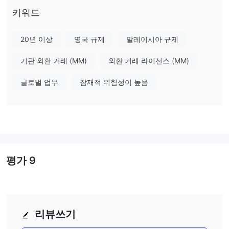
은 연 5.25%입니다. 홍콩에서의 증권 거래 수수료는 거래 금액의
키워드
0.2%입니다 (최소 HK$100/RMB100). 자동 전화 은행 서비스, 전화
은행 서비스 핫라인 또는 특급 증권 거래 라인을 통한 거래의 경우
20년 이상
영국 규제
말레이시아 규제
거래 금액의 0.35%입니다 (최소 요금 HK$100/RMB100). SFC 거래
수수료는 거래 금액의 0.0027%이며, 스탬프 세금은 거래 금액의
기관 외환 거래 (MM)
외환 거래 라이선스 (MM)
0.1%입니다. 수수료 및 요금에 대한 자세한 정보는 DBS Bank
글로벌 업무
잠재적 위험성이 높음
(Hong Kong) Limited의 공식 웹사이트를 참조하십시오.
규제
이 브로커는 영국 금융행정청 (FCA)의 규제 업무 범위를 벗어나 운
영하며, 라이센스 번호 204650을 보유하고 있습니다. 이 라이센스
는 비 외환 활동을 위한 직접 처리 라이센스에 해당합니다. 따라서
평가
9
잠재적인 투자자와 고객은 이 브로커와 거래할 때 관련된 위험에 대
해 주의를 기울여야 합니다. 그러나 이 브로커는 Labuan 금융 서비
스 규제 기관 (LFSA)에 의해 규제되고 있으며, 이는 영국 FCA와는
다른 규제 체계와 감독을 준수할 수 있음을 의미합니다. 그러나 개인
은 이 브로커와의 재정 거래를 고려할 때 LFSA의 규제 관할권의 영
리뷰쓰기
향을 철저히 조사하고 평가해야 합니다.