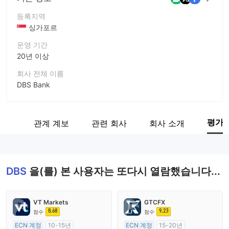
등록지역
싱가포르
운영 기간
20년 이상
회사 전체 이름
DBS Bank
회사 약칭
DBS
평가
감정
관계 계보
관련 회사
회사 소개
기업 직원
--
DBS
을(를) 본 사용자는 또다시 열람했습니다...
VT Markets
GTCFX
8.68
9.23
점수
점수
ECN 계정
10-15년
ECN 계정
15-20년