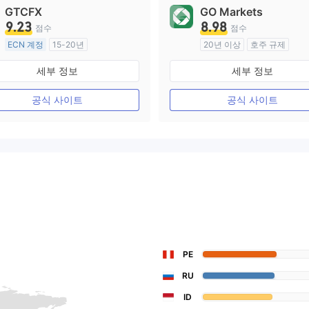
GTCFX
GO Markets
9.23
8.98
점수
점수
ECN 계정
15-20년
20년 이상
호주 규제
영국 규제
외환 거래 라이선스 (MM)
세부 정보
세부 정보
외환 거래 라이선스 (MM)
cTrader
마스터 레이블 MT4
공식 사이트
공식 사이트
PE
RU
ID