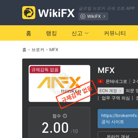
글로벌 브로커 규제 조회 APP
WikiFX
홈
랭킹
신고
커뮤니티
홈
-
브로커
-
MFX
MFX
규제감독 없음
몬테네그로
|
2
0
의문 
ECN 계정
업무 구역 의심
|
|
1
https://brokermf
점수
2
.
0
0
공식 사이트
/10
온라인 개설