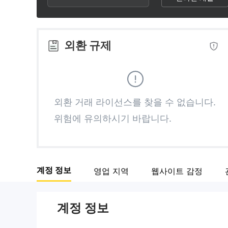
3
1
1
4
2
2
외환 규제
5
3
3
6
4
4
외환 거래 라이선스를 찾을 수 없습니다.
위험에 유의하시기 바랍니다.
7
5
5
8
6
6
계정 정보
영업 지역
웹사이트 감정
9
7
7
계정 정보
8
8