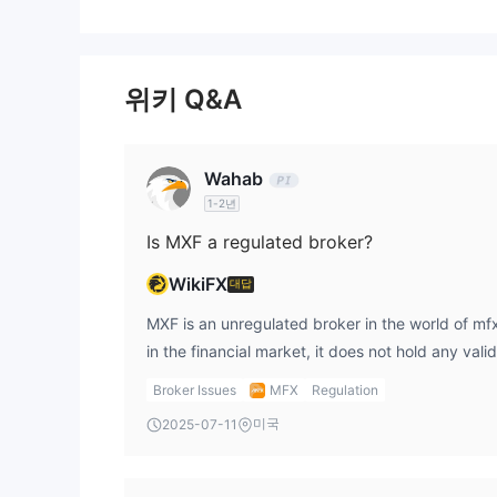
계정 유형
MXF는 두 가지 종류의 라이브 트레이딩 계정을 제공
위키 Q&A
데
험에 빠뜨리지 않고 이 플랫폼을 테스트할 수 있는
레버리지
1:1000
MXF
은 최대
의 레버리지를 제공합니다. 높은
Wahab
1-2년
수수료
Is MXF a regulated broker?
스프레드
: EUR/USD (0.1 픽스), 금 (1.4 픽스)
수수료
WikiFX
: 표준 계정은 수수료가 없으며, ECN 및 기관 
대답
어떠한 수수료도 부
MFX은 입금 또는 출금에 대해
MXF is an unregulated broker in the world of mfx
은 자체 수수료를 부과할 수 있습니다.
in the financial market, it does not hold any vali
사용자의 계정이 3개월 이상 비활성 상태인 경우, 계
result, traders should be cautious when engagin
의 유지보수 수수료
Broker Issues
MFX
Regulation
가 부과됩니다.
미국
2025-07-11
거래 플랫폼
MT5는 여러 금융 상품의 거래를 지원하는 고급 플랫폼