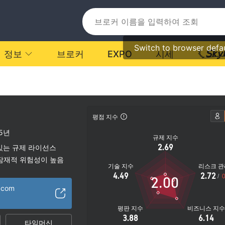
Switch to browser defa
정보
브로커
EXPO
시세
평점 지수
-5년
규제 지수
2.69
있는 규제 라이선스
잠재적 위험성이 높음
기술 지수
리스크 관
4.49
2.72
/
0
2.00
x.com
평판 지수
비즈니스 지
3.88
6.14
타임머신