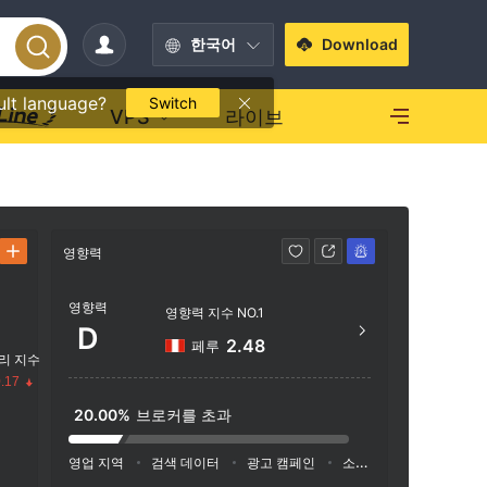
한국어
Download
ult language?
Switch
VPS
라이브
영향력
연락처
영향력
+51 
영향력 지수 NO.1
D
http
2.48
페루
리 지수
Nezna
.17
Monte
20.00%
브로커를 초과
수
영업 지역
검색 데이터
광고 캠페인
소셜 미디어 지수