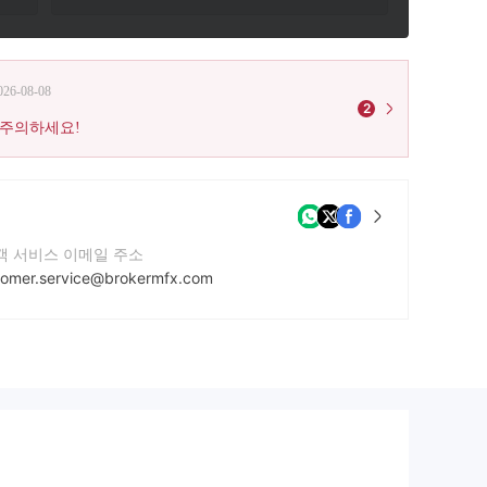
026-08-08
2
 주의하세요!
객 서비스 이메일 주소
tomer.service@brokermfx.com
락번호
1914828814
사 웹사이트
tps://brokermfx.com