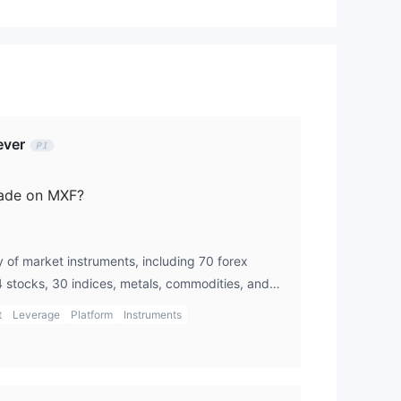
 위
ver
rade on MXF?
랫폼
y of market instruments, including 70 forex
4 stocks, 30 indices, metals, commodities, and
러
offer trading in energies, options, mutual funds,
t
Leverage
Platform
Instruments