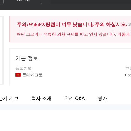
주의:WikiFX평점이 너무 낮습니다, 주의 하십시오.
2
해당 브로커는 유효한 외환 규제를 받고 있지 않습니다. 위험에
기본 정보
등록지역
고
몬테네그로
us
운영 기간
연
2-5년
+5
관계 계보
회사 소개
위키 Q&A
평가
회사 전체 이름
회
MFX Prime DOO
ht