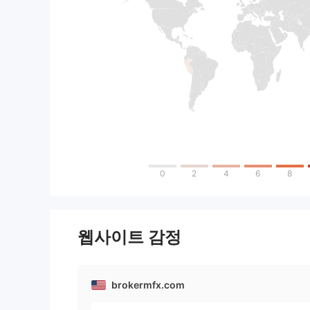
0
2
4
6
8
웹사이트 감정
brokermfx.com