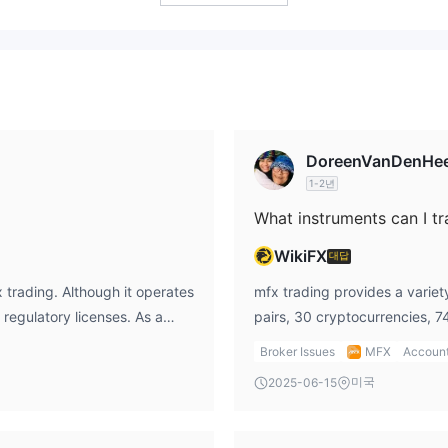
표준 계정
ECN 계정
합니다:
과
.
MXF는 또한 트레이더들이 실제 자금을
모 계정
도 제공합니다.
 레버리지는 높은 수익을 의미하지만 동시에 높은 리스크도 함께합니다.
DoreenVanDenHee
1-2년
What instruments can I t
, 비트코인 (1.1 픽스)와 같이 다른 자산에 따라 스프레드가 다릅니다.
계정은 1롯당 ($5/$2)의 수수료가 부과됩니다.
WikiFX
대답
과하지 않습니다
. 그러나 암호화폐 지갑이나 가상 지갑과 같은 특정 플
 trading. Although it operates
mfx trading provides a variet
d regulatory licenses. As a
pairs, 30 cryptocurrencies, 7
10달
정은 보관되며 잔액은 지갑으로 이체됩니다. 4개월부터는 매월 추가
g with the platform.
actions. However, they do not 
Broker Issues
MFX
Accoun
or ETFs.
미국
2025-06-15
으로, 자동 거래 시스템, 기술 도구 및 복사 거래 기능을 제공합니다.