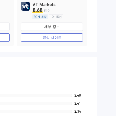
VT Markets
8.68
점수
ECN 계정
10-15년
호주 규제
세부 정보
외환 거래 라이선스 (MM)
마스터 레이블 MT4
공식 사이트
2.48
2.41
2.34