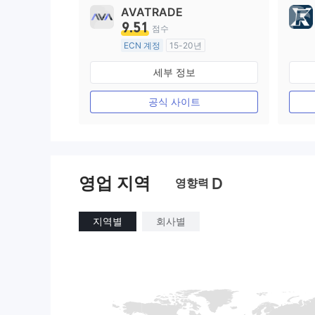
AVATRADE
9.51
점수
ECN 계정
15-20년
호주 규제
세부 정보
외환 거래 라이선스 (MM)
마스터 레이블 MT4
공식 사이트
영업 지역
D
영향력
지역별
회사별