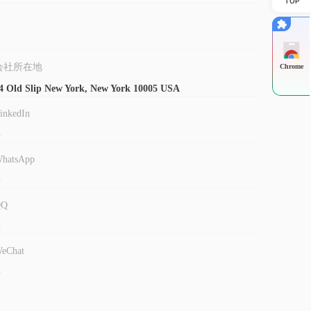
TOP
会社所在地
Chrome
4 Old Slip New York, New York 10005 USA
inkedIn
-
hatsApp
-
QQ
-
eChat
-