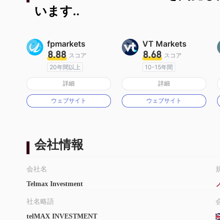
います..
fpmarkets
VT Markets
8.88
8.68
スコア
スコア
20年間以上
10-15年間
オーストラリア規制
オーストラリア規制
詳細
詳細
マーケットメイキングライセンス（MM）
マーケットメイキングライセンス（MM）
ウェブサイト
ウェブサイト
MT4フルライセンス
MT4フルライセンス
会社情報
会社名
Telmax Investment
社名略語
telMAX INVESTMENT