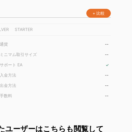
+ 比較
LVER
STARTER
通貨
--
ミニマム取引サイズ
--
サポート EA
入金方法
--
出金方法
--
手数料
--
たユーザーはこちらも閲覧して