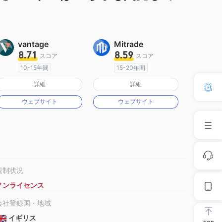
vantage
Mitrade
8.71
8.59
スコア
スコア
10-15年間
15-20年間
オーストラリア規制
オーストラリア規制
詳細
詳細
マーケットメイキングライセンス（MM）
マーケットメイキングライセンス（MM）
ウェブサイト
ウェブサイト
MT4フルライセンス
自社開発
規制状況
ノンライセンス
会社登録国・地域
イギリス