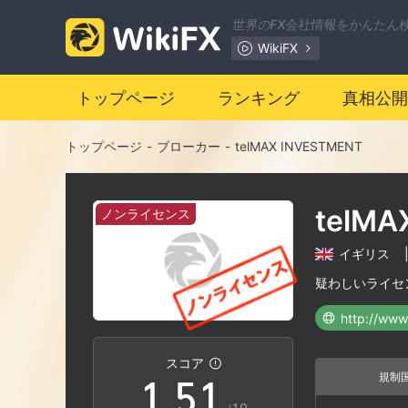
世界のFX会社情報をかんたん
WikiFX
トップページ
ランキング
真相公開
0
トップページ
-
ブローカー
-
telMAX INVESTMENT
1
telMA
ノンライセンス
2
イギリス
3
疑わしいライセ
http://www
0
4
0
スコア
規制
1
.
5
1