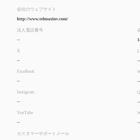
会社のウェブサイト
http://www.telmaxinv.com/
法人電話番号
--
1
X
L
--
-
FaceBook
W
--
-
Instagram
--
-
YouTube
W
--
-
カスタマーサポートメール