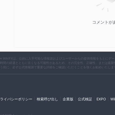
コメントが
※ WikiFXは、公的に入手可能な情報源およびユーザーからの提供情報をもとに
時間の経過とともに古くなる可能性があるため、その完全性、正確性、または最新
う前に、必ず公式情報源で重要な詳細をご確認いただくことを強くお勧めいたしま
|
|
|
|
|
ライバシーポリシー
検索呼び出し
企業版
公式検証
EXPO
W