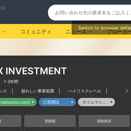
検索
Switch to browser defa
コミュニティ
ニュース
ブローカ
X INVESTMENT
|
1-2年間
ンス
|
疑わしい事業範囲
|
ハイリスクレベル
|
口座開設
タイムマシーン
.telmaxinv.com/
国
登録国
規制状況