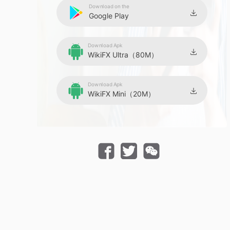
Download on the
Google Play
Download Apk
WikiFX Ultra（80M）
Download Apk
WikiFX Mini（20M）