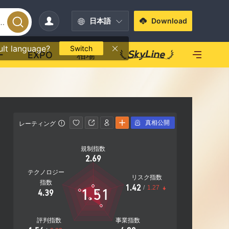
日本語
Download
ult language?
Switch
ー
EXPO
相場
真相公開
レーティング
連絡先情報
規制指数
http://w
2.69
14 Old S
テクノロジー
5 USA
リスク指数
指数
1.42
/
1.27
1.51
4.39
評判指数
事業指数