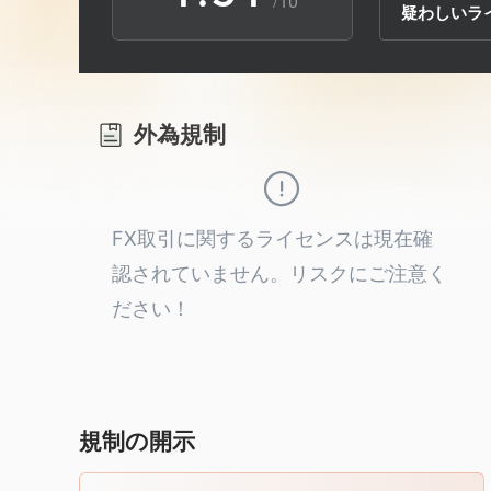
/10
疑わしいラ
2
6
2
3
7
3
外為規制
4
8
4
5
9
5
FX取引に関するライセンスは現在確
認されていません。リスクにご注意く
6
6
ださい！
7
7
8
8
規制の開示