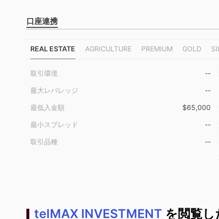
口座連携
REAL ESTATE
AGRICULTURE
PREMIUM
GOLD
SI
取引環境
--
最大レバレッジ
--
最低入金額
$65,000
最小スプレッド
--
取引品種
--
telMAX INVESTMENT
を閲覧し