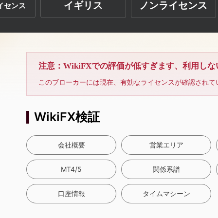
イギリス
ノンライセンス
イセンス
注意：WikiFXでの評価が低すぎます、利用し
このブローカーには現在、有効なライセンスが確認されて
WikiFX検証
会社概要
営業エリア
MT4/5
関係系譜
口座情報
タイムマシーン