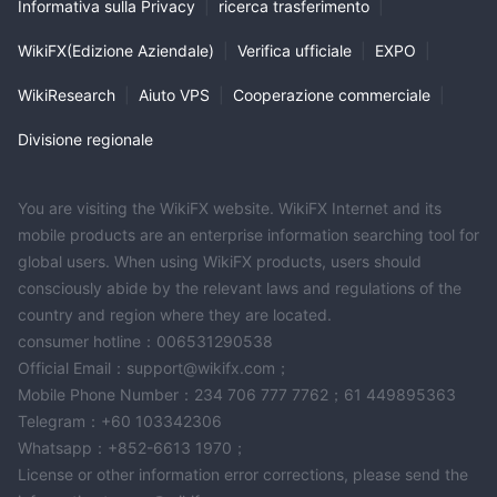
Informativa sulla Privacy
|
ricerca trasferimento
|
WikiFX(Edizione Aziendale)
|
Verifica ufficiale
|
EXPO
|
WikiResearch
|
Aiuto VPS
|
Cooperazione commerciale
|
Divisione regionale
You are visiting the WikiFX website. WikiFX Internet and its
mobile products are an enterprise information searching tool for
global users. When using WikiFX products, users should
consciously abide by the relevant laws and regulations of the
country and region where they are located.
consumer hotline：006531290538
Official Email：support@wikifx.com；
Mobile Phone Number：234 706 777 7762；61 449895363
Telegram：+60 103342306
Whatsapp：+852-6613 1970；
License or other information error corrections, please send the