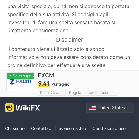
una visita speciale, quindi non si conosce la portata
specifica della sua attività. Si consiglia agli
investitori di fare una scelta sensata basata su
un'attenta considerazione.
Disclaimer
Il contenuto viene utilizzato solo a scopo
informativo e non deve essere considerato come un
ordine definitivo per effettuare una scelta.
FXCM
sione
Sotto supervisione
9.41
Punteggio
Più di 20 anni
Regolamentato in Australia
Market Making (MM)
United States
Etichetta principale MT4
Broker regionali
Chi siamo
|
Contattaci
|
avviso rischio
|
Condizioni d'uso
|