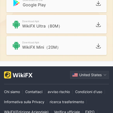
Download on the
Google Play
Download Apk
WikiFX Ultra（80M）
Download Apk
WikiFX Mini（20M）
United States
Chi siamo
|
Contattaci
|
avviso rischio
|
Condizioni d'uso
|
Informativa sulla Privacy
|
ricerca trasferimento
|
WikiFX(Edizione Aziendale)
|
Verifica ufficiale
|
EXPO
|