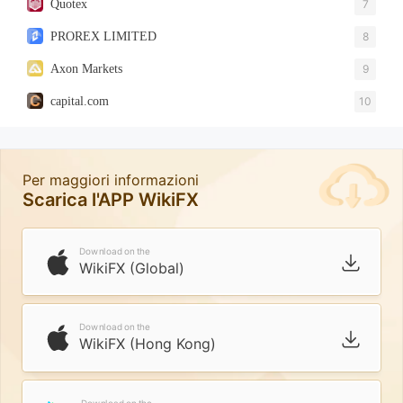
Quotex
7
PROREX LIMITED
8
Axon Markets
9
capital.com
10
Per maggiori informazioni
Scarica l'APP WikiFX
Download on the
WikiFX (Global)
Download on the
WikiFX (Hong Kong)