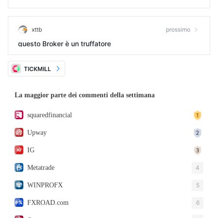
xttb
prossimo
questo Broker è un truffatore
TICKMILL
La maggior parte dei commenti della settimana
squaredfinancial
Upway
IG
Metatrade
4
WINPROFX
5
FXROAD.com
6