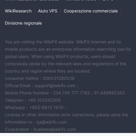
WikiResearch
|
Aiuto VPS
|
Cooperazione commerciale
|
Divisione regionale
You are visiting the WikiFX website. WikiFX Internet and its
mobile products are an enterprise information searching tool for
global users. When using WikiFX products, users should
consciously abide by the relevant laws and regulations of the
country and region where they are located.
consumer hotline：006531290538
Official Email：support@wikifx.com；
Mobile Phone Number：234 706 777 7762；61 449895363
Telegram：+60 103342306
Whatsapp：+852-6613 1970；
License or other information error corrections, please send the
information to：qa@wikifx.com
Cooperation：business@wikifx.com