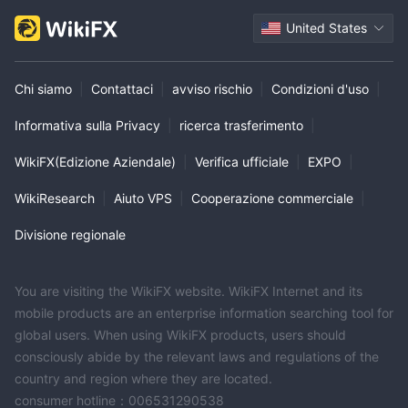
United States
Chi siamo
|
Contattaci
|
avviso rischio
|
Condizioni d'uso
|
Informativa sulla Privacy
|
ricerca trasferimento
|
WikiFX(Edizione Aziendale)
|
Verifica ufficiale
|
EXPO
|
WikiResearch
|
Aiuto VPS
|
Cooperazione commerciale
|
Divisione regionale
You are visiting the WikiFX website. WikiFX Internet and its
mobile products are an enterprise information searching tool for
global users. When using WikiFX products, users should
consciously abide by the relevant laws and regulations of the
country and region where they are located.
consumer hotline：006531290538