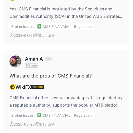
Yes, CMS Financial is regulated by the Securities and
Commodities Authority (SCA) in the United Arab Emirates.
This gives me some level of confidence in the broker, as
Broker Issues
CMS FINANCIAL
Regulation
the SCA is known for maintaining stringent financial
2025-08-05
Stati Uniti
standards. However, I would still be cautious and ensure
the broker’s actions align with regulatory guidelines.
Aman A
1-2 anni
What are the pros of CMS Financial?
WikiFX
Rispondi
CMS Financial offers several advantages. It’s regulated by
a reputable authority, supports the popular MT5 platform,
and provides access to over 200 trading assets.
Broker Issues
CMS FINANCIAL
Regulation
Additionally, I appreciate that there are no commissions,
2025-06-23
Stati Uniti
and the spreads are as low as 0.0 pips. However, the high