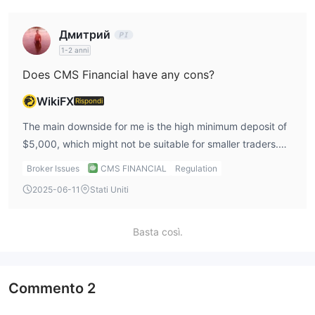
minimum deposit requirement of $5,000 is something to
consider.
Дмитрий
1-2 anni
Does CMS Financial have any cons?
WikiFX
Rispondi
The main downside for me is the high minimum deposit of
$5,000, which might not be suitable for smaller traders.
Additionally, there’s limited information about withdrawal
Broker Issues
CMS FINANCIAL
Regulation
processes, which makes me hesitant when it comes to
2025-06-11
Stati Uniti
accessing my funds.
Basta così.
Commento
2