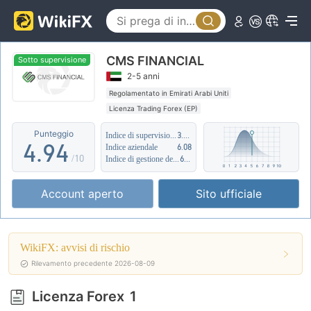
4
0
5
0
CMS FINANCIAL
1
6
1
Sotto supervisione
2-5 anni
2
7
2
Regolamentato in Emirati Arabi Uniti
Licenza Trading Forex (EP)
3
8
3
Ambito dell' attività sospetto
Rischio potenziale medio
Punteggio
Indice di supervisione
3.67
4
.
9
4
Indice aziendale
6.08
/10
Indice di gestione del rischio
6.32
5
5
Account aperto
Sito ufficiale
6
6
7
7
WikiFX: avvisi di rischio
8
8
Rilevamento precedente 2026-08-09
9
9
Licenza Forex
1