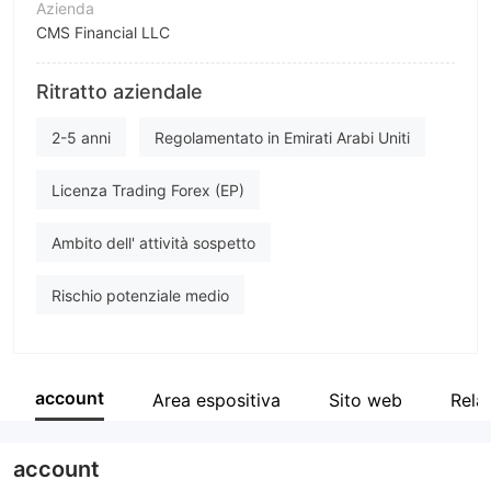
Azienda
CMS Financial LLC
Abbreviazione
Ritratto aziendale
CMS FINANCIAL
Impiegato di azienda
2-5 anni
Regolamentato in Emirati Arabi Uniti
--
Licenza Trading Forex (EP)
Ambito dell' attività sospetto
Rischio potenziale medio
account
Area espositiva
Sito web
Rela
account