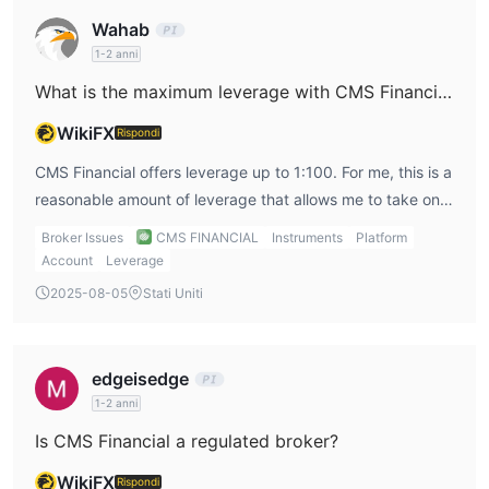
Wahab
1-2 anni
What is the maximum leverage with CMS Financial?
WikiFX
Rispondi
CMS Financial offers leverage up to 1:100. For me, this is a
reasonable amount of leverage that allows me to take on
larger positions without taking excessive risks. However, I
Broker Issues
CMS FINANCIAL
Instruments
Platform
always make sure to use leverage cautiously to avoid
Account
Leverage
amplifying losses.
2025-08-05
Stati Uniti
edgeisedge
1-2 anni
Is CMS Financial a regulated broker?
WikiFX
Rispondi