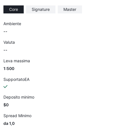
Core
Signature
Master
Ambiente
--
Valuta
--
Leva massima
1:500
SupportatoEA
Deposito minimo
$0
Spread Minimo
da 1,0