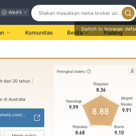
WikiFX
Switch to browser defa
an
Komunitas
Berita
Pialang
Peringkat indeks
h dari 20 tahun
|
Regulasi
8.36
Mngmt
r di Australia
Teknologi
Resiko
M)
9.99
8.88
9.91
4
Bisnis Global
|
https://www.fpmarkets.com/int/id/
Reputasi
Bisnis
8.68
9.10
Mesin waktu