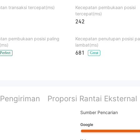
tan transaksi tercepat(ms)
Kecepatan pembukaan posisi
tercepat(ms)
242
tan pembukaan posisi paling
Kecepatan penutupan posisi pa
(ms)
lambat(ms)
681
Perfect
Great
 Pengiriman
Proporsi Rantai Eksternal
Sumber Pencarian
Google