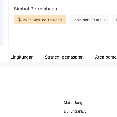
Singkatan
Al
Simbol Perusahaan
fpmarkets
F20
Karyawan perusahaan
Fa
2025 SkyLine Thailand
Lebih dari 20 tahun
--
ht
Market Maker (MM)
Lisensi Derivatif (STP)
Lis
cTrader
Penelitian mandiri
Bisnis Global
Lingkungan
Strategi pemasaran
Area pame
Mata Uang
DukunganEA