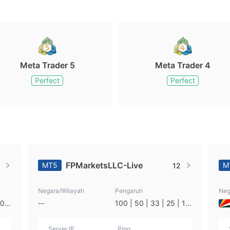
Meta Trader 5
Meta Trader 4
Perfect
Perfect
FPMarketsLLC-Live
MT5
M
12
Negara/Wilayah
Pengaruh
Neg
200
--
100 | 50 | 33 | 25 | 10
| 1
| 1
Server IP
Ping