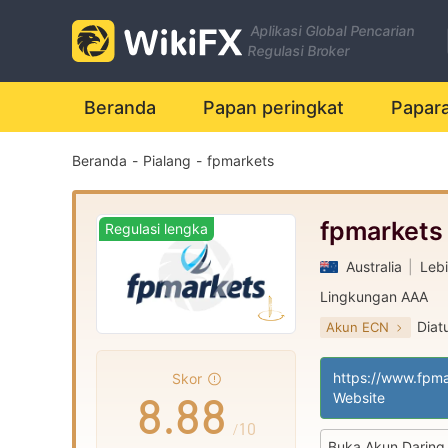
1
1
1
Aplikasi Global Pencarian
2
2
2
Regulasi Broker
Beranda
Papan peringkat
Papar
3
3
3
Beranda
-
Pialang
-
fpmarkets
4
4
4
5
5
5
fpmarkets
Regulasi lengka
Australia
|
Lebi
6
6
6
Lingkungan AAA
Diatu
Akun ECN
7
7
7
Market Maker (M
|
Lisensi Penuh MT
|
Skor
8
.
8
8
Website
/10
Buka Akun Daring