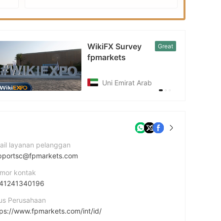
WikiFX Survey
Great
fpmarkets
Uni Emirat Arab
ail layanan pelanggan
pportsc@fpmarkets.com
mor kontak
41241340196
tus Perusahaan
tps://www.fpmarkets.com/int/id/