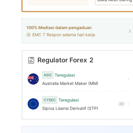
9
9
9
100% Mediasi dalam pengaduan
EMC
7
Respon selama hari kerja
Regulator Forex
2
Teregulasi
ASIC
Australia Market Maker (MM)
Teregulasi
CYSEC
20
Siprus Lisensi Derivatif (STP)