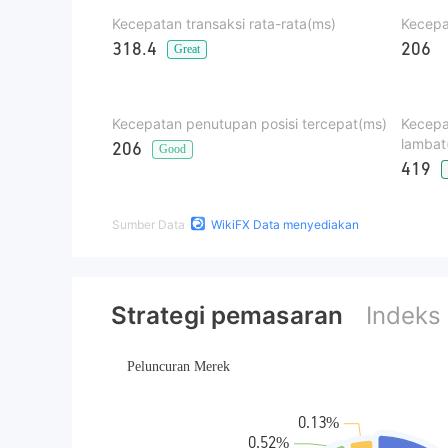
Kecepatan transaksi rata-rata(ms)
Kecepa
318.4
206
Great
Kecepatan penutupan posisi tercepat(ms)
Kecepa
lambat
206
Good
419
Sumber Data
WikiFX Data menyediakan
Strategi pemasaran
Indeks