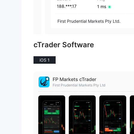
188.***.17
1 ms
First Prudential Markets Pty Ltd.
cTrader Software
iOS 1
FP Markets cTrader
First Prudential Markets Pty Ltd