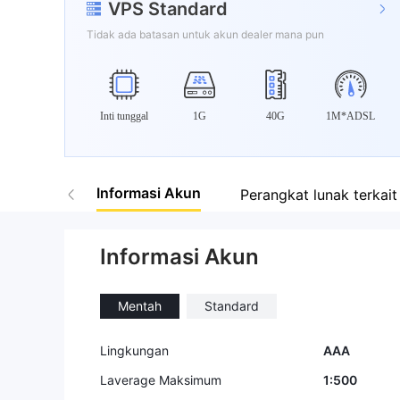
VPS Standard
Tidak ada batasan untuk akun dealer mana pun
Inti tunggal
1G
40G
1M*ADSL
Informasi Akun
Perangkat lunak terkait
Informasi Akun
Mentah
Standard
Lingkungan
AAA
Laverage Maksimum
1:500