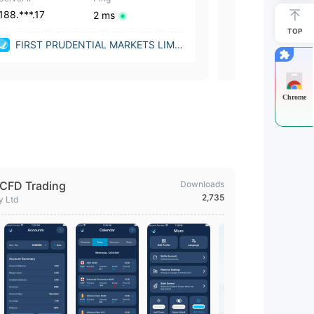
188.***.17
188.***.17
2 ms
TOP
FIRST PRUDENTIAL MARKETS LIMI
FIRST PRU
TED (New Zealand)
(Cyprus)
Chrome
 CFD Trading
Downloads
2,735
y Ltd