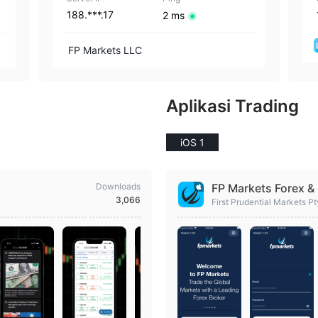
188.***.17
2 ms
FP Markets LLC
Aplikasi Trading
iOS 1
Downloads
FP Markets Forex &
3,066
First Prudential Markets Pt