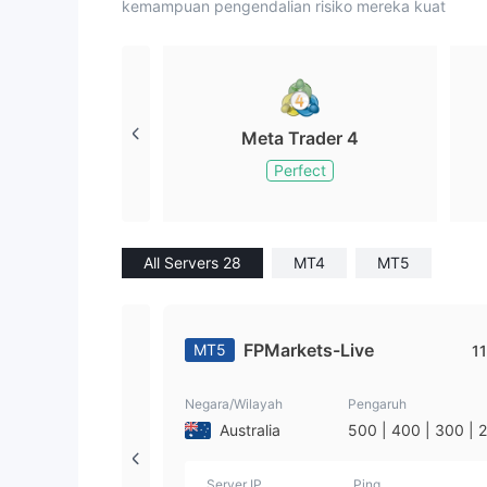
kemampuan pengendalian risiko mereka kuat
Meta Trader 4
Perfect
All Servers 28
MT4
MT5
FPMarkets-Live
MT5
11
Negara/Wilayah
Pengaruh
Australia
500 | 400 | 300 | 
| 100 | 50 | 25 | 20 
5 | 10 | 5 | 3 | 2 | 1
Server IP
Ping