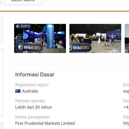
EXPO
Informasi Dasar
Registered region
Em
Australia
su
Periode operasi
No
Lebih dari 20 tahun
+4
Nama perusahaan
Si
First Prudential Markets Limited
ht