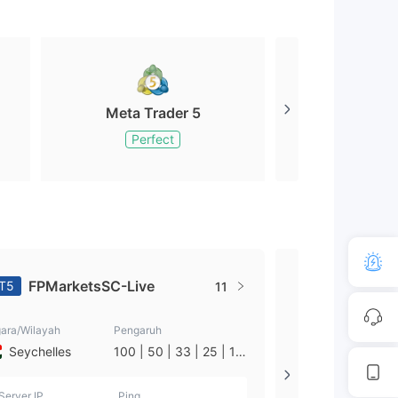
Meta Trader 5
Meta Tr
Perfect
Perfe
FirstPru
FPMarketsSC-Live
T5
MT5
11
e
ara/Wilayah
Pengaruh
Negara/Wilayah
Seychelles
100 | 50 | 33 | 25 | 10
Siprus
| 1
Server IP
Ping
Server IP