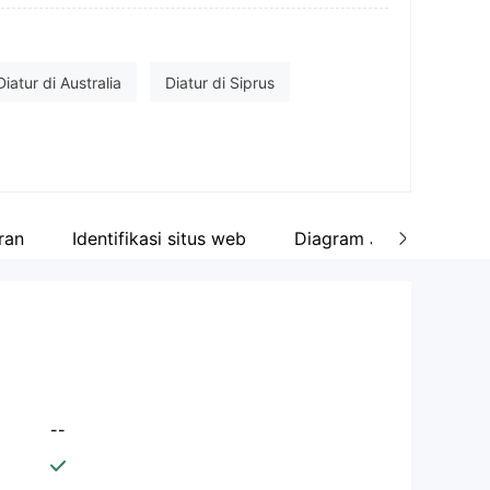
amat perusahaan
, 1st Floor, Eden Plaza, Eden Island, Seychelles
cebook
Diatur di Australia
Diatur di Siprus
tps://www.facebook.com/FirstPrudentialMarkets/
ensi Penuh MT4
Lisensi Penuh MT5
ran
Identifikasi situs web
Diagram Jaringan
--