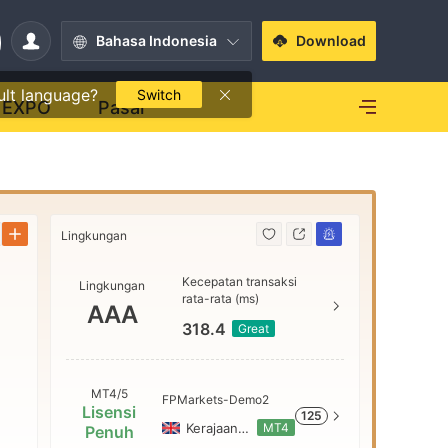
Bahasa Indonesia
Download
ult language?
Switch
EXPO
Pasar
Lingkungan
Lingkunga
Kecepatan transaksi
Lingkungan
AAA
rata-rata (ms)
AAA
318.4
Great
AA
MT4/5
FPMarkets-Demo2
Lisensi
125
A
Kerajaan Inggris
MT4
Penuh