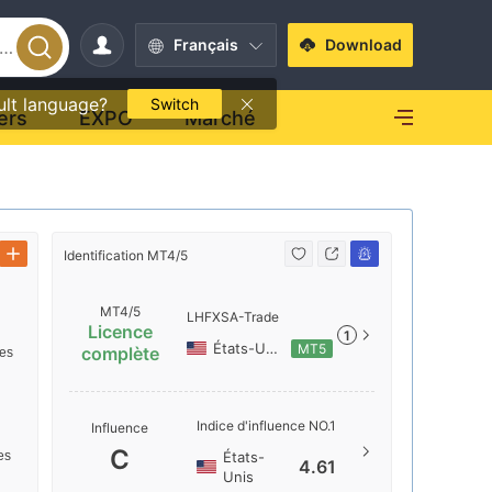
Français
Download
ult language?
Switch
ers
EXPO
Marché
Identification MT4/5
Identificati
MT4/5
LHFXSA-Trade
Licence
1
États-Unis
MT5
complète
des
Nom du s
Indice d'influence NO.1
Influence
LHFXSA-
C
États-
res
4.61
Localisat
Unis