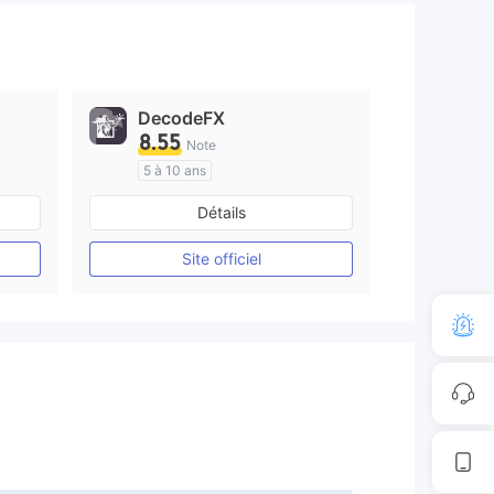
DecodeFX
8.55
Note
5 à 10 ans
e
Réglementation de Australie
Détails
Market Making (MM)
Etiquette principale MT4
Site officiel