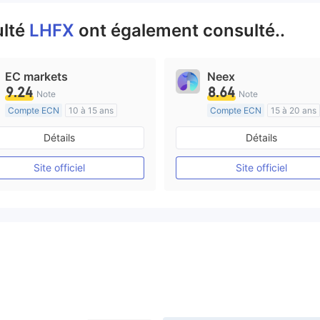
ulté
LHFX
ont également consulté..
EC markets
Neex
9.24
8.64
Note
Note
Compte ECN
10 à 15 ans
Compte ECN
15 à 20 ans
Réglementation de Australie
Réglementation de Australi
Détails
Détails
Market Making (MM)
Market Making (MM)
Etiquette principale MT4
Etiquette principale MT4
Site officiel
Site officiel