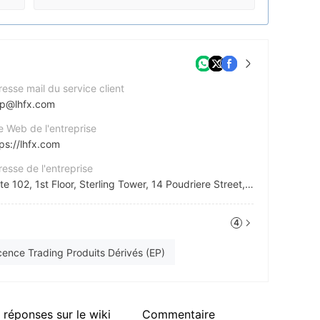
esse mail du service client
lp@lhfx.com
e Web de l'entreprise
ps://lhfx.com
esse de l'entreprise
Suite 102, 1st Floor, Sterling Tower, 14 Poudriere Street, Port-Louis, Mauritius
4
ps://x.com/lhfx_official
stagram
cence Trading Produits Dérivés (EP)
ps://www.instagram.com/lhfx_official/
 réponses sur le wiki
Commentaire