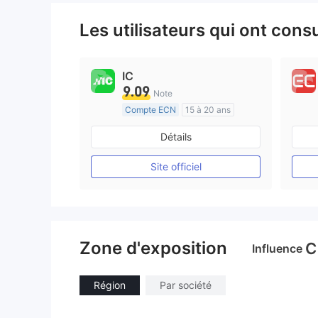
Les utilisateurs qui ont cons
IC
9.09
Note
Compte ECN
15 à 20 ans
Réglementation de Australie
Détails
Market Making (MM)
Etiquette principale MT4
Site officiel
Zone d'exposition
C
Influence
Région
Par société