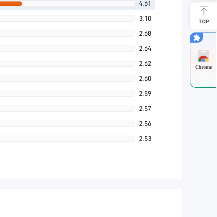
4.61
3.10
TOP
2.68
2.64
2.62
Chrome
2.60
2.59
2.57
2.56
2.53