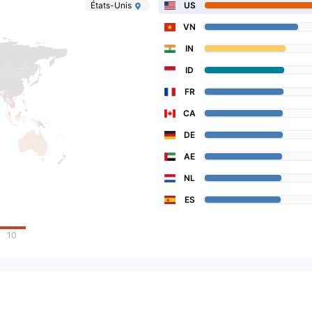
États-Unis
US
VN
IN
ID
FR
CA
DE
AE
NL
ES
10