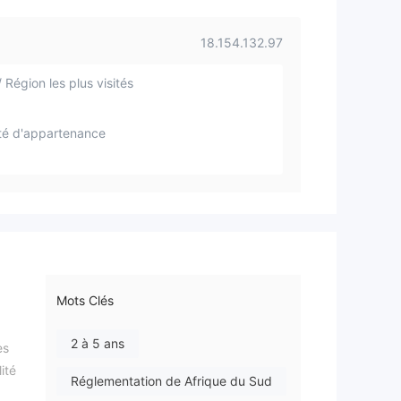
18.154.132.97
 Région les plus visités
té d'appartenance
Mots Clés
2 à 5 ans
es
ité
Réglementation de Afrique du Sud