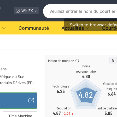
e
WikiFX
Switch to browser defa
n
Communauté
Actualités
Courti
Indice de notation
Indice
 ans
réglementaire
4.80
Afrique du Sud
roduits Dérivés (EP)
Gestion 
Technologie
ale MT5
risques
6.25
4.82
6.64
Réputation
Indice d'affai
4.87
5.85
/
1.04
Time Machine