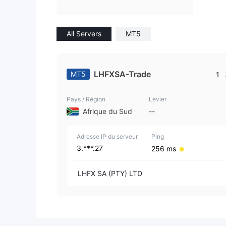
All Servers
MT5
LHFXSA-Trade
MT5
1
Pays / Région
Levier
Afrique du Sud
--
Adresse IP du serveur
Ping
3.***.27
256 ms
LHFX SA (PTY) LTD