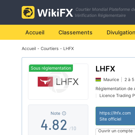
1
Courtier Mondial Plateforme d
2
Vérification Réglementaire
3
Accueil
Classements
Divulgatio
Accueil
-
Courtiers
-
LHFX
0
4
1
5
LHFX
Sous réglementation
Maurice
|
2 à 5
2
6
0
Réglementation de 
Licence Trading P
|
3
7
1
Etiquette princip
|
https://lhfx.com
Note
4
.
8
2
Site officiel
/10
Ouvrir un compte