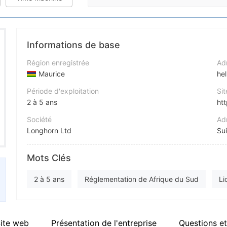
Informations de base
Région enregistrée
Adr
Maurice
he
Période d'exploitation
Sit
2 à 5 ans
htt
Société
Adr
Longhorn Ltd
Abréviation
X
Mots Clés
LHFX
htt
Personnel
In
2 à 5 ans
Réglementation de Afrique du Sud
Li
--
htt
Etiquette principale MT5
ite web
Présentation de l'entreprise
Questions et