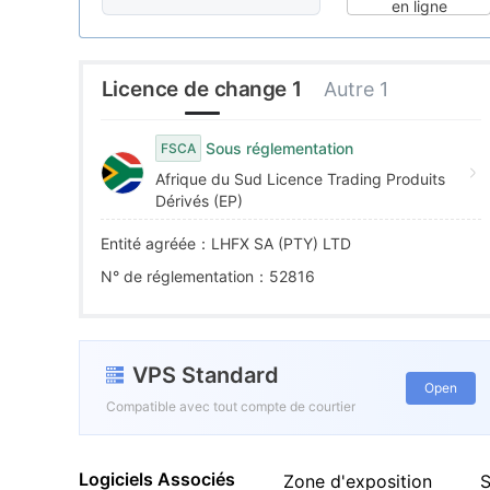
5
9
3
en ligne
6
4
Licence de change 1
Autre 1
7
5
Sous réglementation
FSCA
Afrique du Sud Licence Trading Produits
8
6
Dérivés (EP)
Entité agréée：LHFX SA (PTY) LTD
9
7
N° de réglementation：52816
8
VPS Standard
9
Open
Compatible avec tout compte de courtier
Logiciels Associés
Zone d'exposition
S