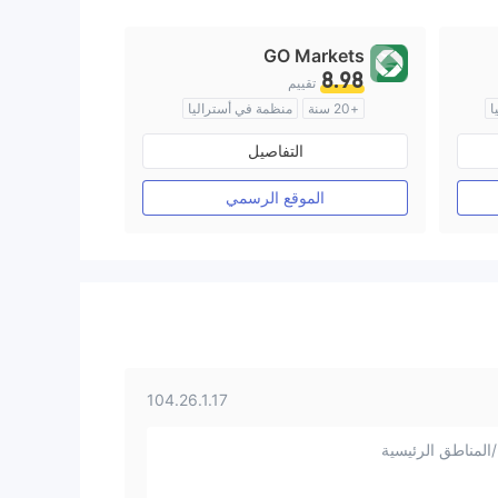
GO Markets
8.98
تقييم
ا
+20 سنة
منظمة في أستراليا
صناعة السوق (MM)
cTrader
التفاصيل
الموقع الرسمي
104.26.1.17
المناطق الرئيسية