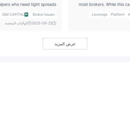
calpers who need tight spreads
most brokers. While this c
g with an unregulated platform.
er, it’s important to remember
larger positions, it also inc
IQM CAPITAL
Broker Issues
Leverage
Platform
A
nditions, particularly during
would be cautious abo
2025-06-22
الولايات المتحدة
low spreads is that it can allow
understanding of risk m
y advantage for active traders.
quick profits, but it can al
such as the $8 fee for certain
you. Traders need to be disci
عرض المزيد
 overall cost of trading. In my
stops and limits to avoid ca
ive, I would be cautious about
used with caution, especially
l cost structure, including the
olatile market conditions. It’s
roker’s spreads remain at their
y under certain circumstances.