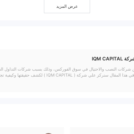
عرض المزيد
40 زوج عملات، 7 معادن ثمينة، 37 مؤشرًا، 25 0
. يمكن للمتداولين الذين يرغبون في رافعة مالية منخف
يهم ميزانية صغيرة فتح حساب قياسي. بالإضافة إلى ذلك، يتم استخدام الحساب التجريبي بش
 فقط. يمكن للجميع أيضًا كسب المال عن طريق نسخ نجاح المتداولين الأفضل.
IQM CAPI
ن شركات النصب والاحتيال في سوق الفوركس، وذلك بسبب شركات التداول الغير
هم بطرق غير شرعية في هذا المقال سنركز علي 
ض الانتشار، زادت سرعة السيولة.
ضاعف 500 مرة.
سطح المكتب (Windows) والهواتف المحمولة (iOS و Android)
احة على