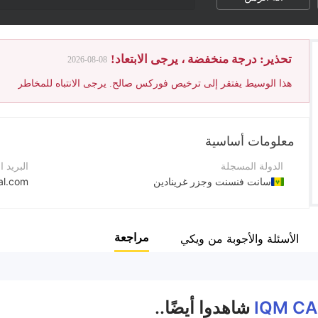
تحذير: درجة منخفضة ، يرجى الابتعاد!
2026-08-08
هذا الوسيط يفتقر إلى ترخيص فوركس صالح. يرجى الانتباه للمخاطر
معلومات أساسية
الدولة المسجلة
البريد ا
سانت فنسنت وجزر غرينادين
al.com
فترة التشغيل
رقم الت
2-5 سنوات
+9647740305040
مراجعة
الأسئلة والأجوبة من ويكي
اسم الشركة
موقع ا
IQM CAPITAL LTD
IQM CA
شاهدوا أيضًا..