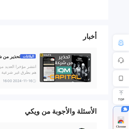
ما يمكنني التداول به على IQM CAPITAL؟
IQM CAPITAL يقدم مجموعة متنوعة من الأدوات السوقية، بما في ذلك
سهمًا، و 28 عملة رقمية
.
نوع الحساب
أخبار
VIP و standard و ZERO
IQM CAPITAL يحتوي على ثلاثة أنواع من الحسابات:
اختيار حساب VIP، بينما يمكن لأولئك الذين لد
رئيسي لتعريف المتداولين بمنصة التداول ولأغراض تعليمية
تحذير من شركة TAL
البلاغات
يُسمح للمسلمين بفتح حسابات إسلامية بدون سواب.
انتشر مؤخرا العديد م
رسوم IQM CAPITAL
لقراءة .
2024-11-16 16:00
0.0 نقطة
0
الانتشار يبدأ من
، العمولة تبدأ من
. كلما انخف
رافعة مالية
TOP
1:500
أقصى رافعة مالية هي
مما يعني أن الأرباح والخسائر تت
الأسئلة والأجوبة من ويكي
منصة التداول
CTrader
IQM CAPITAL يوفر منصة تداول
المميزة المت
Chrome