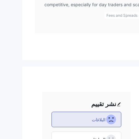
competitive, especially for day traders and s
risks involved in tradin
to make small profits on frequent trades. Howev
Fees and Spreads
that spreads can widen depending on market co
times of high volatility. The benefit of having 
for quicker entries and exits, which is a ke
However, the broker’s commission fees, 
account types, need to be factored into the
experience, while the low spreads are attract
jumping in without understanding the ful
commission fees and potential slippage during v
also essential to consider how often the b
lowest, as they could widen significantl
نشر تقييم
البلاغات