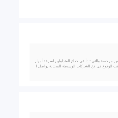
CFD، 25
ضة
كل
 مرخصة والتي تبدأ في خداع المتداولين لسرقة أموال
شركة ( IQM CAPITAL ) لكشف حقيقتها وكيفية تجنب الوقوع في فخ الشركات الوسيطة المحتالة ,واصل ا