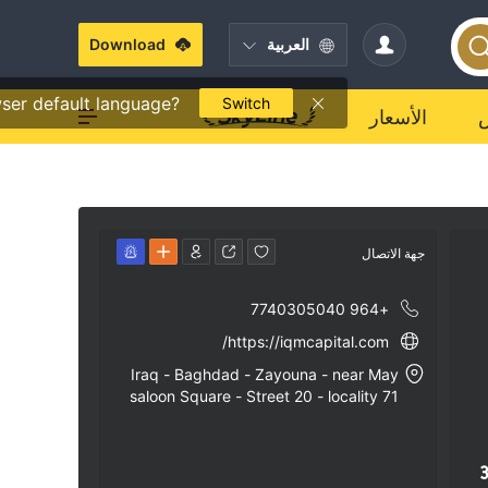
العربية
Download
ser default language?
Switch
الأسعار
جهة الاتصال
+964 7740305040
https://iqmcapital.com/
Iraq - Baghdad - Zayouna - near May
saloon Square - Street 20 - locality 71
6
3