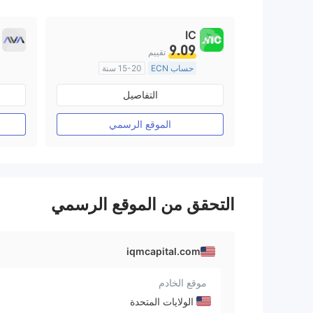
IC
9.09
تقييم
حساب ECN
15-20 سنة
منظمة في أستراليا
التفاصيل
صناعة السوق (MM)
رخصة كاملة ميتاتريدر ٤
الموقع الرسمي
التحقق من الموقع الرسمي
iqmcapital.com
موقع الخادم
الولايات المتحدة