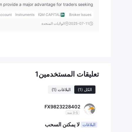
an provide a major advantage for traders seeking
reases the potential for larger losses. Personally, I
ccount
Instruments
IQM CAPITAL
Broker Issues
ut using such high leverage unless I had a solid
2025-07-11
الولايات المتحدة
anagement strategies. High leverage can lead to
so quickly erase gains if the market moves against
plined and have a strategy in place that includes
tastrophic losses. In my view, leverage should be
 for those who are less experienced or don’t fully
understand the risks associated with it.
تعليقات المستخدمين
1
الكل
(1)
البلاغات
(1)
FX9823228402
3-5 سنة
لا يمكنن السحب
البلاغات