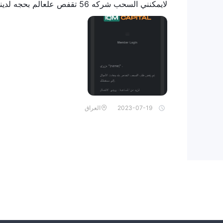
لايمكنني السحب شركه 56 تقفص علعالم بحجه لدينه صيانه او لدينا زخم
2023-07-19
العراق