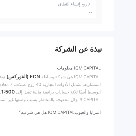
تاريخ إنشاء النطاق
--
نبذة عن الشركة
IQM CAPITAL معلومات
ECN (الفوركس)
IQM CAPITAL هي شركة وساطة
توفر
1:500
الوسيط أيضًا ثلاثة حسابات برافعة مالية تصل إلى
.
CAPITAL لا تزال محفوفة بالمخاطر بسبب وضعها غير المنظم وتقييمات سيئة حول صعوبة سحب الأموال.
المزايا والعيوب
IQM CAPITAL هل هي شرعية؟
منظمة
IQM CAPITAL غير
، على الرغم من ادعائها بأنها
كالوسيط المنظم.