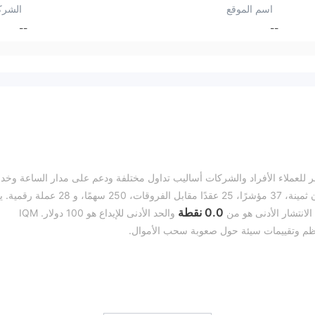
اسم الموقع
الشرك
--
--
 للعملاء الأفراد والشركات أساليب تداول مختلفة ودعم على مدار الساعة وخد
استشارية. تشمل الأدوات التجارية 40 زوج عملات، 7 معادن ثمينة، 37 مؤشرًا، 25 عقدًا مقابل الفروقات، 250 س
0.0 نقطة
 الانتشار الأدنى هو من
والحد الأدنى للإيداع هو 100 دولار. IQM
 منظمة من قبل سانت لوسيا. ومع ذلك، الوسيط غير المنظم ليس بنفس قدر الأما