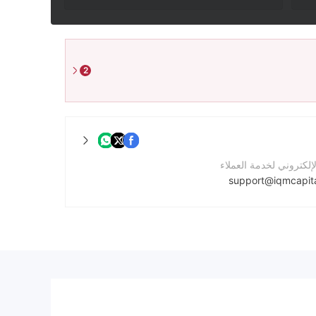
2
لإلكتروني لخدمة العملاء
support@iqmcapit
واصل
لشركة
https://iqmcapital.com/