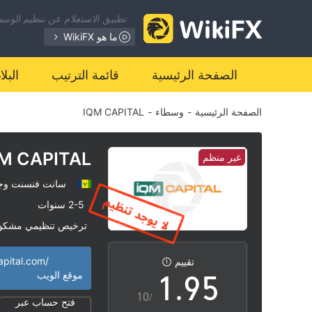
2
تطبيق الاستعلام عن تنظيم الوسطا
3
ما هو WikiFX
4
0
الصفحة الرئيسية
قائمة الترتيب
البل
الصفحة الرئيسية
-
وسطاء
-
IQM CAPITAL
5
1
6
2
M CAPITAL
غير منظم
سانت فنسنت وجز
7
3
2-5 سنوات
ترخيص تنظيمي مشكو
0
8
4
منطقة تشغيل مشبو
|
apital.com/
تقييم
1
.
9
5
موقع الويب
/10
فتح حساب عبر