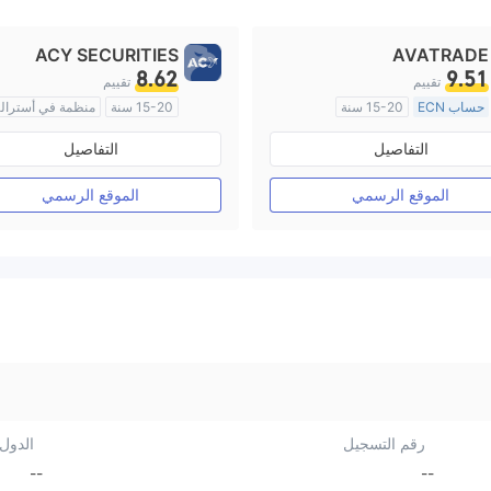
ACY SECURITIES
AVATRADE
8.62
9.51
تقييم
تقييم
حساب ECN
15-20 سنة
15-20 سنة
منظمة في أسترالي
منظمة في أستراليا
صناعة السوق (MM)
التفاصيل
التفاصيل
صناعة السوق (MM)
رخصة كاملة ميتاتريدر ٤
رخصة كاملة ميتاتريدر ٤
الموقع الرسمي
الموقع الرسمي
رقم التسجيل
الدول/
--
--