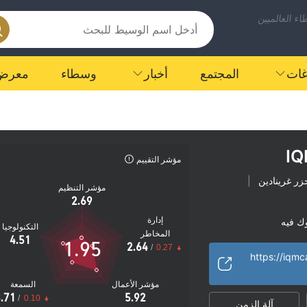
ء العالميين
اغات
المجتمع
أخبار
وسطاء
معرض
IQ
مؤشر التقييم
ر غرينادين
|
مؤشر التنظيم
2.69
إدارة
ك فيه
التكنولوجيا
المخاطر
هة
مخاطر عالية
|
4.51
1.95
2.64
/
0.27
https://iqmc
مؤشر الأعمال
السمعة
.71
5.92
/
0.10
آلة الزمن