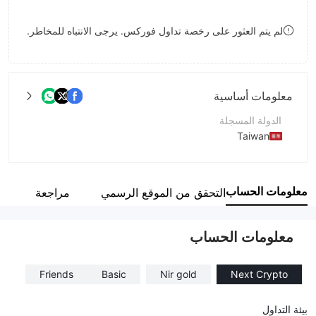
8
7
لم يتم العثور على رخصة تداول فوركس. يرجى الانتباه للمخاطر.
9
8
9
معلومات أساسية
الدولة المسجلة
Taiwan
فترة التشغيل
خلال سنة واحدة
معلومات الحساب
التحقق من الموقع الرسمي
مراجعة
اسم الشركة
Expresscarttrading
معلومات الحساب
Friends
Basic
Nir gold
Next Crypto
بيئة التداول