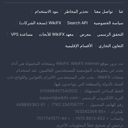
عنا
|
تواصل معنا
|
تحذير المخاطر
|
بنود الاستخدام
|
سياسة الخصوصية
|
Search API
|
WikiFX (نسخة الشركات)
|
التحقق الرسمي
|
معرض
|
معهد WikiFX للأبحاث
|
مساعدة VPS
|
التعاون التجاري
|
الأقسام الإقليمية
نت تزور موقع WikiFX. WikiFX Internet ومنتجاته المحمولة هي أداة
بحث عن معلومات المؤسسة للمستخدمين العالميين. عند استخدام
منتجات WikiFX ، يجب على المستخدمين الالتزام بالقوانين واللوائح ذات
الصلة بالدولة والمنطقة التي يتواجدون فيها.
الخط الساخن للمستهلك ： (002)01099845754
البريد الإلكتروني الرسمي：support@wikifx.com
رقم الهاتف المحمول ： 234706777 7762 ； 61 449895363
تليجرام： +60 103342306
واتساب: + 852-6613 1970； + 44-7517747077
ترخيص أو تصحيح خطأ المعلومات الأخرى