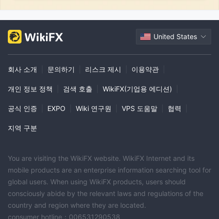
United States
회사 소개
|
문의하기
|
리스크 제시
|
이용약관
|
개인 정보 정책
|
검색 호출
|
WikiFX(기업용 에디션)
|
공식 인증
|
EXPO
|
Wiki 연구원
|
VPS 도움말
|
협력
|
지역 구분
You are visiting the WikiFX website. WikiFX Internet and its
mobile products are an enterprise information searching tool for
global users. When using WikiFX products, users should
consciously abide by the relevant laws and regulations of the
country and region where they are located.
consumer hotline：006531290538