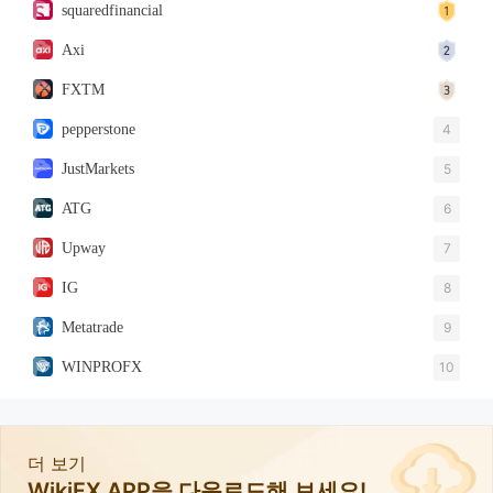
squaredfinancial
Axi
FXTM
pepperstone
4
JustMarkets
5
ATG
6
Upway
7
IG
8
Metatrade
9
WINPROFX
10
더 보기
WikiFX APP을 다운로드해 보세요!