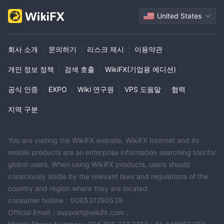
United States
회사 소개
|
문의하기
|
리스크 제시
|
이용약관
|
개인 정보 정책
|
검색 호출
|
WikiFX(기업용 에디션)
|
공식 인증
|
EXPO
|
Wiki 연구원
|
VPS 도움말
|
협력
|
지역 구분
You are visiting the WikiFX website. WikiFX Internet and its
mobile products are an enterprise information searching tool for
global users. When using WikiFX products, users should
consciously abide by the relevant laws and regulations of the
country and region where they are located.
consumer hotline：006531290538
Official Email：support@wikifx.com；