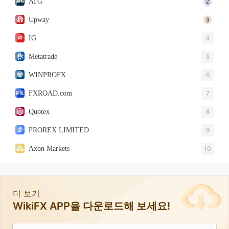
ATG
Upway
IG
4
Metatrade
5
WINPROFX
6
FXROAD.com
7
Quotex
8
PROREX LIMITED
9
Axon Markets
10
더 보기
WikiFX APP을 다운로드해 보세요!