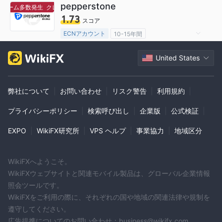
pepperstone
レーム多数発生
クレーム多数発生
1.73
スコア
ECNアカウント
10-15年間
オーストラリア規制
United States
マーケットメイキングライセンス（MM）
MT4フルライセンス
グローバル展開
ハイリスクレベル
オフショア規制
弊社について
|
お問い合わせ
|
リスク警告
|
利用規約
|
プライバシーポリシー
|
検索呼び出し
|
企業版
|
公式検証
|
EXPO
|
WikiFX研究所
|
VPS ヘルプ
|
事業協力
|
地域区分
WikiFXへようこそ。
WikiFXウェブサイトと関連モバイル製品は、グローバル企業情報
照会ツールです。
WikiFXをご利用の際に、それぞれの国や地域の関連法律や規制を
遵守してください。
広告提携についてのお問い合わせ：business@wikifx.com