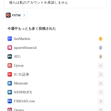
彼らは私のアカウントを承認しません
FXTM
今週中もっとも多く投稿された
JustMarkets
squaredfinancial
ATG
Upway
4
IG IG証券
5
Metatrade
6
WINPROFX
7
FXROAD.com
8
Quotex
9