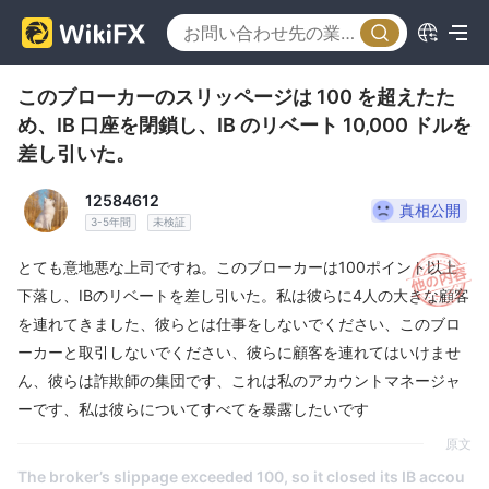
このブローカーのスリッページは 100 を超えたた
め、IB 口座を閉鎖し、IB のリベート 10,000 ドルを
差し引いた。
12584612
真相公開
3-5年間
未検証
とても意地悪な上司ですね。このブローカーは100ポイント以上
下落し、IBのリベートを差し引いた。私は彼らに4人の大きな顧客
を連れてきました、彼らとは仕事をしないでください、このブロ
ーカーと取引しないでください、彼らに顧客を連れてはいけませ
ん、彼らは詐欺師の集団です、これは私のアカウントマネージャ
ーです、私は彼らについてすべてを暴露したいです
原文
The broker’s slippage exceeded 100, so it closed its IB accou