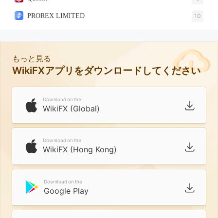
PROREX LIMITED
10
もっと見る
WikiFXアプリをダウンロードしてください
Download on the
WikiFX (Global)
Download on the
WikiFX (Hong Kong)
Download on the
Google Play