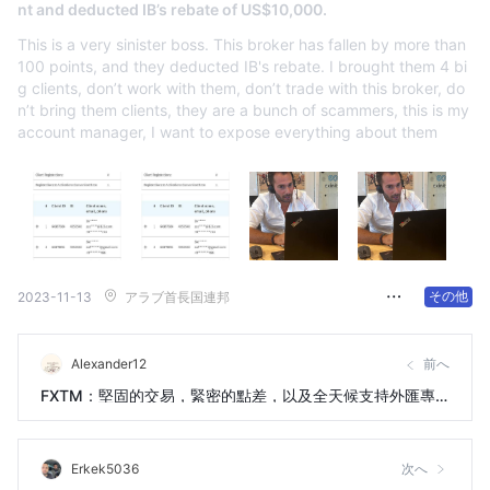
nt and deducted IB’s rebate of US$10,000.
This is a very sinister boss. This broker has fallen by more than
100 points, and they deducted IB's rebate. I brought them 4 bi
g clients, don’t work with them, don’t trade with this broker, do
n’t bring them clients, they are a bunch of scammers, this is my
account manager, I want to expose everything about them
その他
2023-11-13
アラブ首長国連邦
Alexander12
前へ
FXTM：堅固的交易，緊密的點差，以及全天候支持外匯專
業人士
Erkek5036
次へ