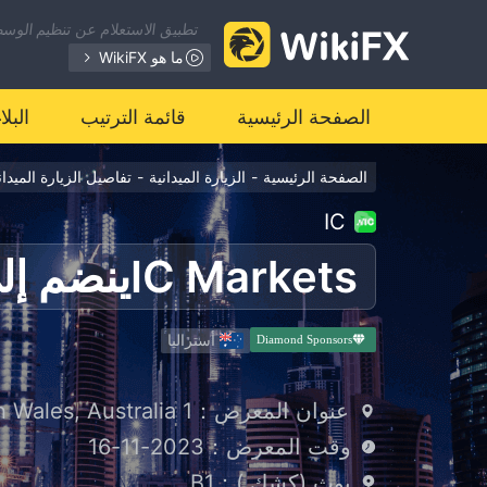
تطبيق الاستعلام عن تنظيم الوسطا
ما هو WikiFX
الصفحة الرئيسية
قائمة الترتيب
البل
الصفحة الرئيسية
-
الزيارة الميدانية
-
تفاصيل الزيارة الميدان
IC
أستراليا
Diamond Sponsors
عنوان المعرض：1 Martin Place, Sydney, New South Wales, Australia
وقت المعرض：2023-11-16
بوث (كشك )：B1