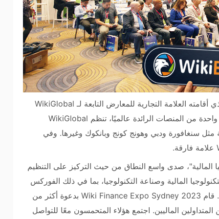
انتهى معرض Wiki Finance Expo Sydney 2023، الذي أقامته العلامة التجارية للمعارض التابعة لـ WikiGlobal
WiKiEXPO، في فندق Fullerton في سيدني. باعتبارها واحدة من المنصات الرائدة عالميًا، تنظم WikiGlobal
مثل سنغافورة ودبي وهونج كونج وبانكوك وغيرها. وفي
المالية"، صدى واسع النطاق من حيث التركيز على التنظيم
ولوجيا المالية وصناعة التكنولوجيا، بما في ذلك الفوركس
والعملات المشفرة وWeb3.0 وMetaverse وAI وESG. قام Wiki Finance Expo Sydney 2023 بدعوة أكثر من
ا اجتذب الآلاف من المتداولين الماليين. اجتمع هؤلاء المتحمسون معًا للتواصل