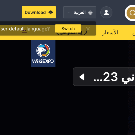
العربية
Download
ser default language?
Switch
الأسعار
IC Marketsينضم إلى ويكي فاينانس إكسبو سيدني 2023