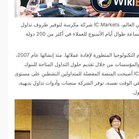
باعتبارنا أحد أكبر وسطاء الفوركس وعقود الفروقات في العالم، IC Markets شركة مكرسة لتوفير ظروف تداول
منخفضة التكلفة وخدمات عالمية المستوى على مدار الساعة طوال أيام الأسبوع للعملاء في أكثر من 200 دولة
IC Marketsتلتزم بالابتكار والتحسين المستمر واستخدام التكنولوجيا المتطورة لإفادة عملائها. منذ إنشائها عام 2007،
لأفراد والمؤسسات من خلال تقديم حلول التداول المتاحة للبنوك
الاستثمارية والأفراد ذوي الثروات العالية. لذا IC Markets أصبحت المنصة المفضلة للمتداولين النشطين على مستوى
 وفي الوقت نفسه، توفر الشركة منصات وأدوات تداول بديهية،
ل.