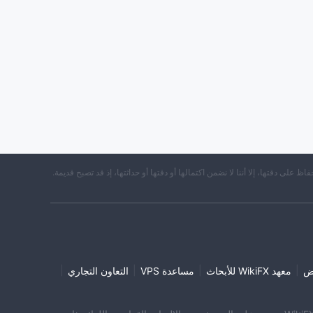
حفاظ على دقتها، إلا أننا لا نضمن اكتمالها أو دقتها أو حداثتها، إذ قد تصبح قديمة.
|
|
|
|
ض
معهد WikiFX للأبحاث
مساعدة VPS
التعاون التجاري