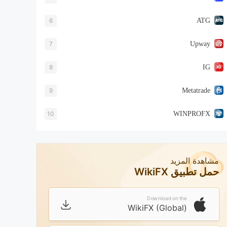
6
ATG
7
Upway
8
IG
9
Metatrade
10
WINPROFX
مشاهدة المزيد
حمل تطبيق WikiFX
Download on the
WikiFX (Global)