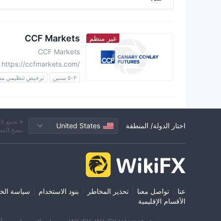
CCF Markets
غير منظم
CCF Markets
https://ccfmarkets.com/
٢-٥ سنين
ترخيص تنظيمي مش
منطقة تشغيل مشبوهة
مخاطر
اختار الدولة/ المنطقة
United States
ننصح المس
|
|
|
|
عنا
تواصل معنا
تحذير المخاطر
بنود الاستخدام
سياسة الخ
الأقسام الإقليمية