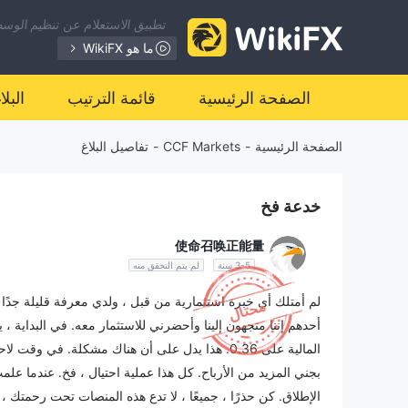
تطبيق الاستعلام عن تنظيم الوسطا
ما هو WikiFX
الصفحة الرئيسية
قائمة الترتيب
البل
الصفحة الرئيسية
-
CCF Markets
-
تفاصيل البلاغ
خدعة فخ
使命召唤正能量
3-5 سنة
لم يتم التحقق منه
لم أمتلك أي خبرة استثمارية من قبل ، ولدي معرفة قليلة جدًا
بجني المزيد من الأرباح. كل هذا عملية احتيال ، فخ. عندما ع
الإطلاق. كن حذرًا ، جميعًا ، لا تدع هذه المنصات تحت رحمتك ، 