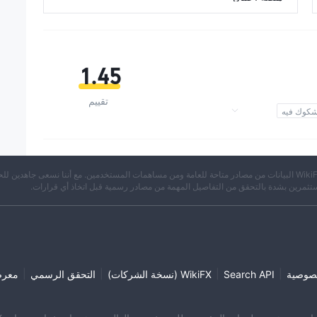
1.45
تقييم
كوك فيه
 عالية
※ تجمع WikiFX البيانات من مصادر متاحة للعامة ومن مساهمات المستخدمين. مع أننا نسعى جاهدين لل
تثمرين بشدة بالتحقق من التفاصيل المهمة من مصادر رسمية قبل اتخاذ أي قرارات.
|
|
|
|
صوصية
Search API
WikiFX (نسخة الشركات)
التحقق الرسمي
معر