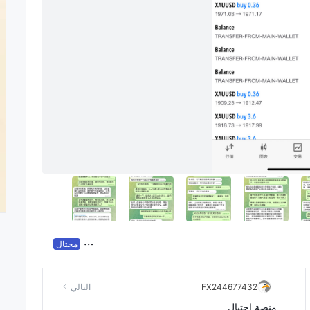
محتال
FX244677432
التالي
منصة احتيال