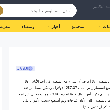
ء العالميين
اغات
المجتمع
أخبار
وسطاء
معرض
البلاغات
 بالمنصة ، ولا أعرف أي شيء عن المنصة. في أحد الأيام ، قال
أحدهم إننا متجهون إلينا وأحضرني للاستثمار معه. في البداية ، يبلغ استثمار رأس المال 1257.07 دولارًا ، ويمكن ضبط الرافعة
المالية على 0.36. هذا يدل على أن هناك مشكلة. في وقت لاحق ، لم يكن رأس المال كافيًا لتحديد 3.60 ، مما سمح لي عن عمد
لمت بالمنصة ، كان الأوان قد فات ولم أستطع سحب الأموال على
تذكر أن تكون حذرًا