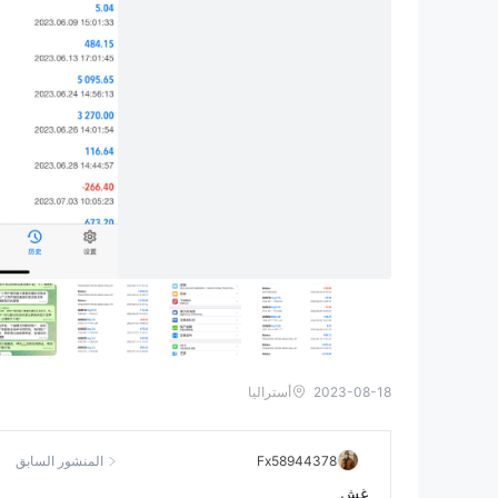
2023-08-18
أستراليا
Fx58944378
المنشور السابق
غش