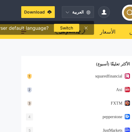
العربية
Download
ser default language?
Switch
الأسعار
الأكثر تعليقًا (أسبوع)
squaredfinancial
Axi
FXTM
4
pepperstone
5
JustMarkets