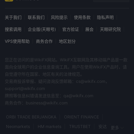
关于我们
|
联系我们
|
风险提示
|
使用条款
|
隐私声明
|
搜索调用
|
企业版(天眼号)
|
官方验证
|
展会
|
天眼研究院
|
VPS使用帮助
|
商务合作
|
地区划分
您正在访问的是WikiFX网站。WikiFX互联网及其移动端产品是一款
面向全球用户的企业信息查询工具。用户在使用WikiFX产品时，请
自觉遵守所在国家、地区有关的法律规范。
交易商投诉举报、疑问咨询反馈邮箱：cs@wikifx.com，
support@wikifx.com
牌照等信息纠错请发送信息至：qa@wikifx.com
商务合作：business@wikifx.com
ORBI TRADE BERJANGKA
ORIENT FINANCE
Neomarkets
HM markets
TRUSTBET
安达
更多