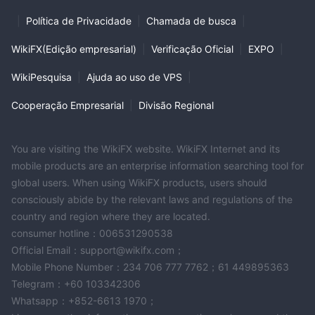
|
Política de Privacidade
|
Chamada de busca
|
WikiFX(Edição empresarial)
|
Verificação Oficial
|
EXPO
|
WikiPesquisa
|
Ajuda ao uso de VPS
|
Cooperação Empresarial
|
Divisão Regional
You are visiting the WikiFX website. WikiFX Internet and its
mobile products are an enterprise information searching tool for
global users. When using WikiFX products, users should
consciously abide by the relevant laws and regulations of the
country and region where they are located.
consumer hotline：006531290538
Official Email：support@wikifx.com；
Mobile Phone Number：234 706 777 7762；61 449895363
Telegram：+60 103342306
Whatsapp：+852-6613 1970；