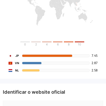
0
2
4
6
8
10
7.45
JP
2.87
VN
2.58
NL
Identificar o website oficial