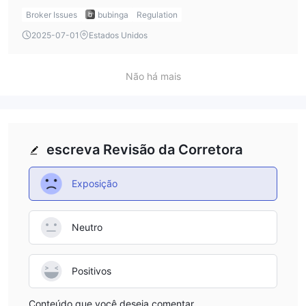
pose risks. Always exercise caution when trading with
Broker Issues
bubinga
Regulation
unregulated platforms.
2025-07-01
Estados Unidos
Não há mais
escreva Revisão da Corretora
Exposição
Neutro
Positivos
Conteúdo que você deseja comentar