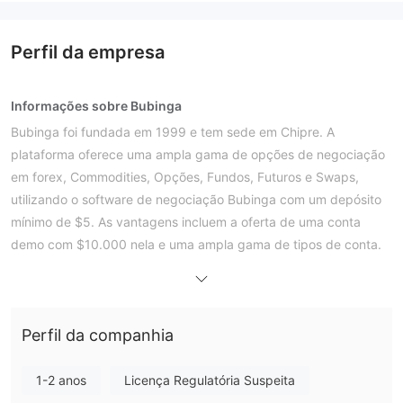
Perfil da empresa
Informações sobre Bubinga
Bubinga foi fundada em 1999 e tem sede em Chipre. A
plataforma oferece uma ampla gama de opções de negociação
em forex, Commodities, Opções, Fundos, Futuros e Swaps,
utilizando o software de negociação Bubinga com um depósito
mínimo de $5. As vantagens incluem a oferta de uma conta
demo com $10.000 nela e uma ampla gama de tipos de conta.
No entanto, deve-se notar que Bubinga não oferece serviços a
residentes de certas áreas.
Prós e Contras
Bubinga é Legítimo?
Perfil da companhia
não regulamentada
Bubinga é uma corretora
, mesmo que
afirme ser regulamentada. Os traders devem ter cuidado ao
1-2 anos
Licença Regulatória Suspeita
negociar nesta plataforma.