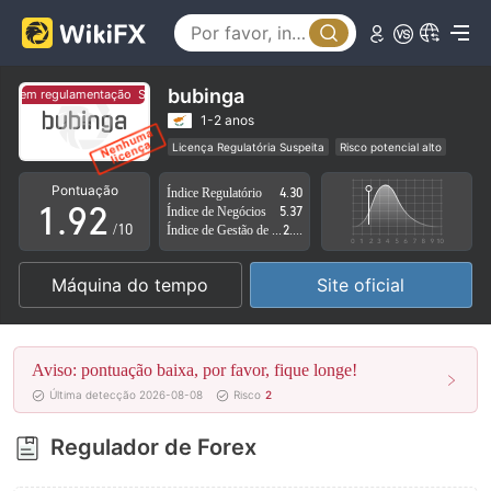
4
5
6
bubinga
Sem regulamentação
Sem regulamentação
7
0
1-2 anos
Licença Regulatória Suspeita
Risco potencial alto
0
8
1
Pontuação
Índice Regulatório
4.30
1
.
9
2
Índice de Negócios
5.37
/10
Índice de Gestão de Risco
2.58
2
3
Máquina do tempo
Site oficial
3
4
4
5
Aviso: pontuação baixa, por favor, fique longe!
5
6
Última detecção 2026-08-08
Risco
2
6
7
Regulador de Forex
7
8