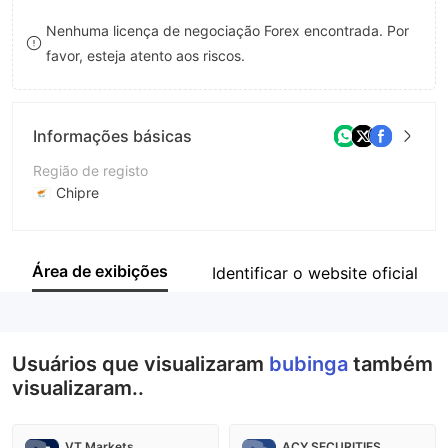
8
9
Nenhuma licença de negociação Forex encontrada. Por
favor, esteja atento aos riscos.
9
Informações básicas
Região de registo
Chipre
Anos de operação
1-2 anos
Área de exibições
Identificar o website oficial
Empresa
NORTANA SERVICES LIMITED
Usuários que visualizaram
bubinga
também
visualizaram..
VT Markets
ACY SECURITIES