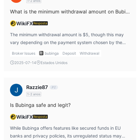
1-2 anos
What is the minimum withdrawal amount on Bubinga?
WikiFX
Resposta
The minimum withdrawal amount is $5, though this may
vary depending on the payment system chosen by the
user.
Broker Issues
bubinga
Deposit
Withdrawal
2025-07-14
Estados Unidos
Razzie87
1-2 anos
Is Bubinga safe and legit?
WikiFX
Resposta
While Bubinga offers features like secured funds in EU
banks and privacy policies, its unregulated status may